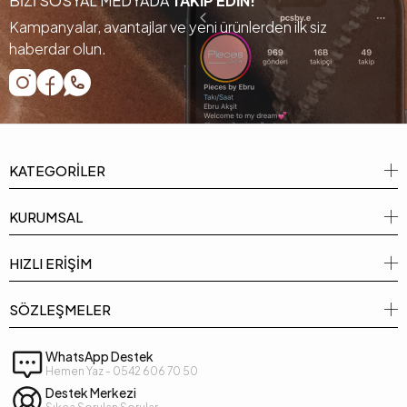
BİZİ SOSYAL MEDYADA
TAKİP EDİN!
Kampanyalar, avantajlar ve yeni ürünlerden ilk siz
haberdar olun.
KATEGORİLER
KURUMSAL
HIZLI ERİŞİM
SÖZLEŞMELER
WhatsApp Destek
Hemen Yaz - 0542 606 70 50
Destek Merkezi