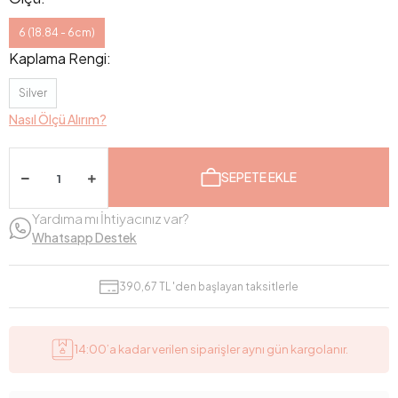
6 (18.84 - 6cm)
Kaplama Rengi:
Silver
Nasıl Ölçü Alırım?
SEPETE EKLE
Yardıma mı İhtiyacınız var?
Whatsapp Destek
390,67 TL 'den başlayan taksitlerle
14:00’a kadar verilen siparişler aynı gün kargolanır.