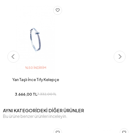
%50 İNDIRIM
Yarı Taşlı İnce Tify Kelepçe
3.666,00 TL
7.332,00 TL
AYNI KATEGORİDEKİ DİĞER ÜRÜNLER
Bu ürüne benzer ürünleri inceleyin.