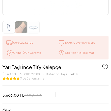
Ücretsiz Kargo
100% Güvenli Alışveirş
Stoktan Hızlı Teslimat
Orjinal Ürün Garantisi
Yarı Taşlı İnce Tify Kelepçe
Ürün Kodu:
PKS0101220001181
Kategori:
Taşlı Bileklik
0 Değerlendirme
3.666,00 TL
7.332,00 TL
Ölçü: