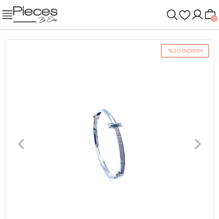
0
%50 İNDİRİM