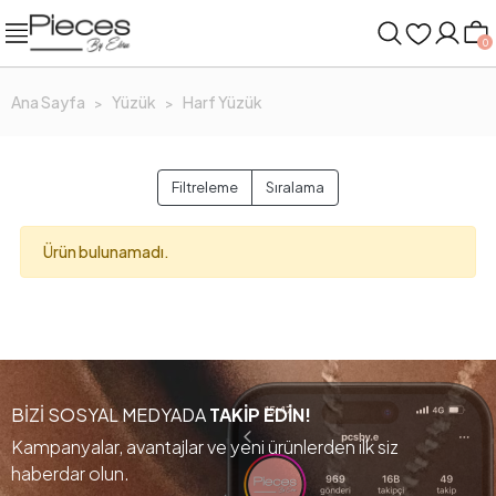
0
Ana Sayfa
Yüzük
Harf Yüzük
Filtreleme
Sıralama
Ürün bulunamadı.
BİZİ SOSYAL MEDYADA
TAKİP EDİN!
Kampanyalar, avantajlar ve yeni ürünlerden ilk siz
haberdar olun.