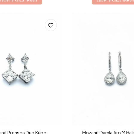
Vade Farksız
3 TAKSİT
Vade Farksız
3 TAKSİ
nit Prenses Duo Küpe
Mozanit Damla Aro M Hal