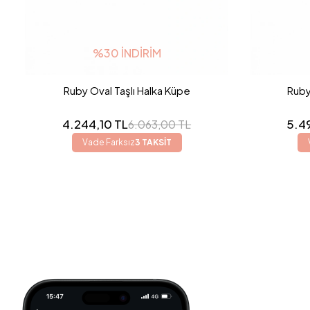
%30 İNDIRIM
Ruby Oval Taşlı Halka Küpe
Ruby
4.244,10 TL
5.4
6.063,00 TL
Vade Farksız
3 TAKSİT