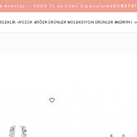
e Avantajı - 5000 TL ve Üzeri Siparişlerde
ÜCRETSİ
BILEKLIK
YÜZÜK
DIĞER ÜRÜNLER
KOLEKSIYON ÜRÜNLER
İNDIRIM⚡️