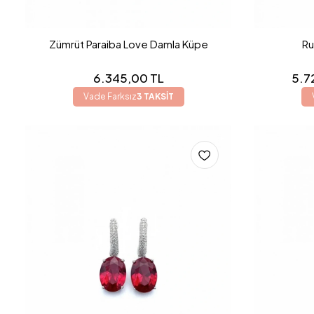
Zümrüt Paraiba Love Damla Küpe
Ru
6.345,00 TL
5.7
Vade Farksız
3 TAKSİT