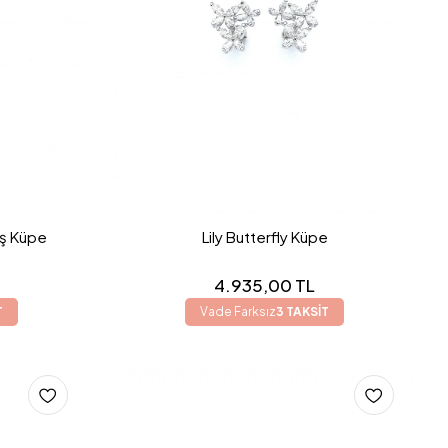
aş Küpe
Lily Butterfly Küpe
4.935,00 TL
T
Vade Farksız
3 TAKSİT