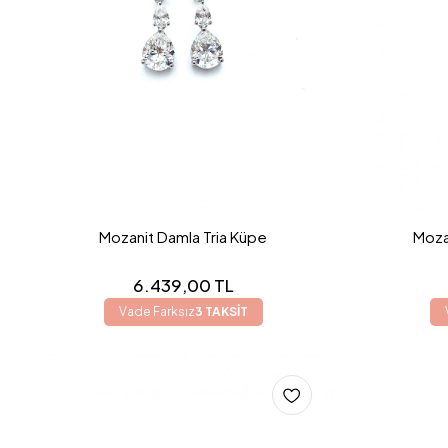
Mozanit Damla Tria Küpe
Moza
6.439,00 TL
Vade Farksız
3 TAKSİT