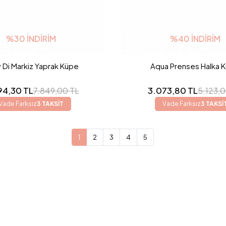
%30 İNDIRIM
%40 İNDIRIM
 Di Markiz Yaprak Küpe
Aqua Prenses Halka 
94,30 TL
3.073,80 TL
7.849,00 TL
5.123,
Vade Farksız
3 TAKSİT
Vade Farksız
3 TAKSİ
1
2
3
4
5