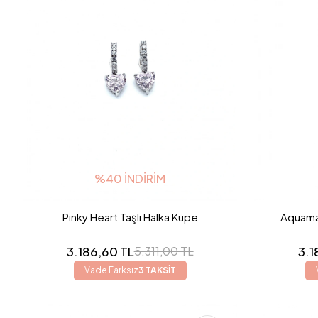
%40 İNDIRIM
Pinky Heart Taşlı Halka Küpe
Aquamar
3.186,60 TL
3.1
5.311,00 TL
Vade Farksız
3 TAKSİT