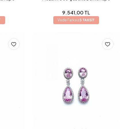
9.541,00 TL
T
Vade Farksız
3 TAKSİT