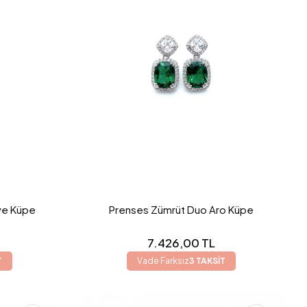
ve Küpe
Prenses Zümrüt Duo Aro Küpe
7.426,00 TL
T
Vade Farksız
3 TAKSİT