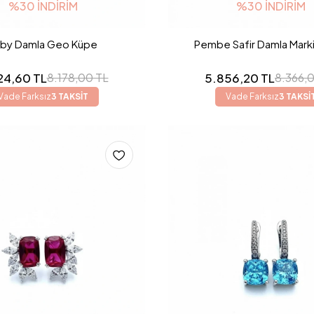
%30 İNDIRIM
%30 İNDIRIM
by Damla Geo Küpe
Pembe Safir Damla Mark
24,60 TL
5.856,20 TL
8.178,00 TL
8.366,
Vade Farksız
3 TAKSİT
Vade Farksız
3 TAKSİ