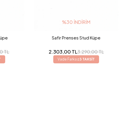
%30 İNDIRIM
Küpe
Safir Prenses Stud Küpe
2.303,00 TL
00 TL
3.290,00 TL
T
Vade Farksız
3 TAKSİT