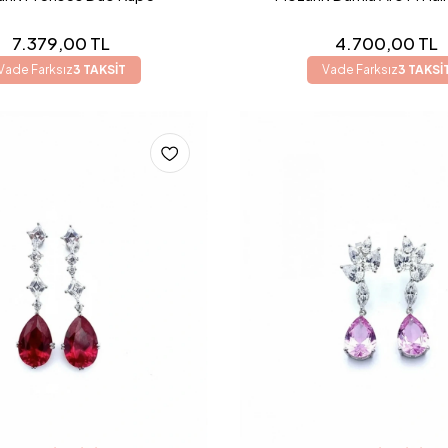
7.379,00 TL
4.700,00 TL
Vade Farksız
3 TAKSİT
Vade Farksız
3 TAKSİ