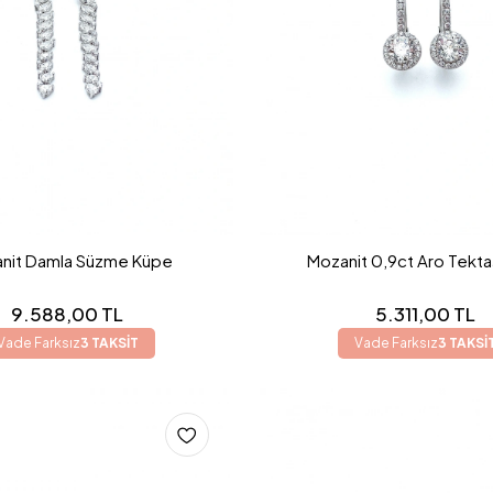
nit Damla Süzme Küpe
Mozanit 0,9ct Aro Tekt
9.588,00 TL
5.311,00 TL
Vade Farksız
3 TAKSİT
Vade Farksız
3 TAKSİ