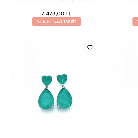
7.473,00 TL
Vade Farksız
3 TAKSİT