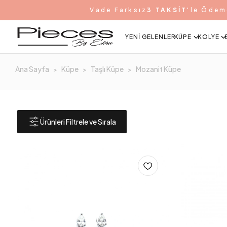
Vade Farksız
3 TAKSİT
'le Ödem
YENI GELENLER
KÜPE
KOLYE
Ana Sayfa
Küpe
Taşlı Küpe
Mozanit Küpe
Ürünleri Filtrele ve Sırala