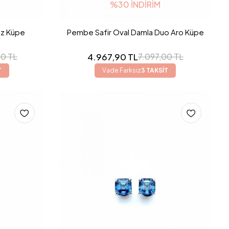
%30 İNDIRIM
iz Küpe
Pembe Safir Oval Damla Duo Aro Küpe
4.967,90 TL
00 TL
7.097,00 TL
T
Vade Farksız
3 TAKSİT