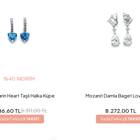
%40 İNDIRIM
in Heart Taşlı Halka Küpe
Mozanit Damla Baget Lo
86,60 TL
8.272,00 TL
5.311,00 TL
Vade Farksız
3 TAKSİT
Vade Farksız
3 TAKSİ