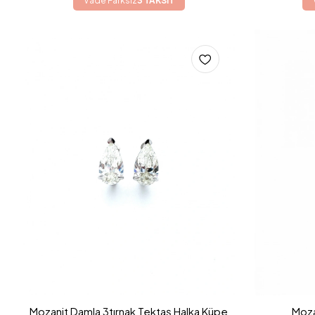
Vade Farksız
3 TAKSİT
Mozanit Damla 3tırnak Tektaş Halka Küpe
Moza