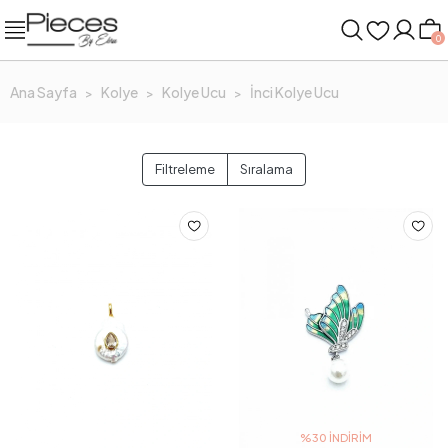
0
Ana Sayfa
Kolye
Kolye Ucu
İnci Kolye Ucu
Filtreleme
Sıralama
%30 İNDIRIM