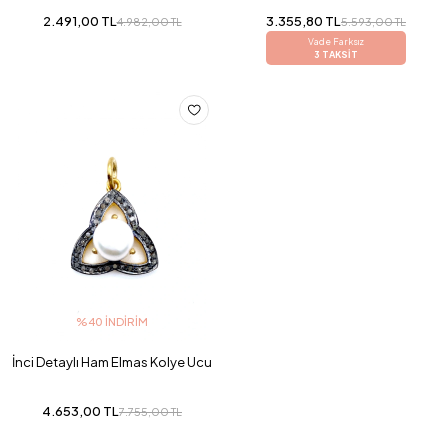
2.491,00 TL
3.355,80 TL
4.982,00 TL
5.593,00 TL
Vade Farksız
3 TAKSİT
%40 İNDIRIM
İnci Detaylı Ham Elmas Kolye Ucu
4.653,00 TL
7.755,00 TL