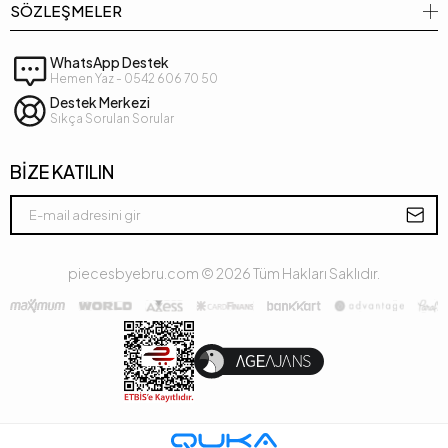
SÖZLEŞMELER
WhatsApp Destek
Hemen Yaz - 0542 606 70 50
Destek Merkezi
Sıkça Sorulan Sorular
BİZE KATILIN
piecesbyebru.com ©
2026
Tüm Hakları Saklıdır.