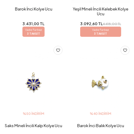
Barok İnci Kolye Ucu
Yeşil Mineli İncili Kelebek Kolye
Ucu
3.431,00 TL
3.092,60 TL
4.418,00 TL
Vade Farksız
Vade Farksız
3 TAKSİT
3 TAKSİT
%50 İNDIRIM
%40 İNDIRIM
Saks Mineli İncili Kalp Kolye Ucu
Barok İnci Balık Kolye Ucu