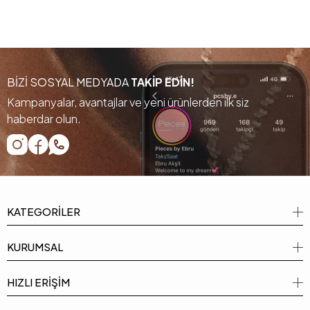
BİZİ SOSYAL MEDYADA
TAKİP EDİN!
Kampanyalar, avantajlar ve yeni ürünlerden ilk siz
haberdar olun.
KATEGORİLER
KURUMSAL
HIZLI ERİŞİM