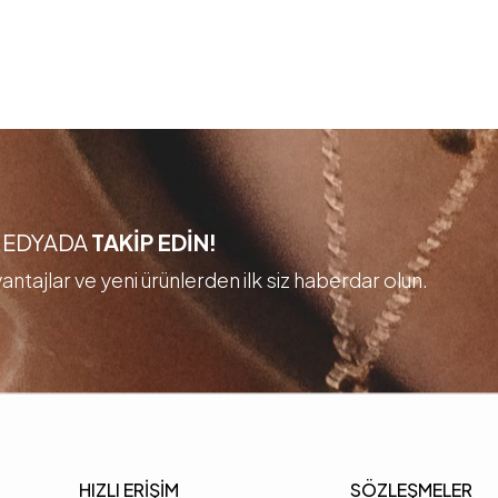
 MEDYADA
TAKİP EDİN!
ntajlar ve yeni ürünlerden ilk siz haberdar olun.
HIZLI ERİŞİM
SÖZLEŞMELER