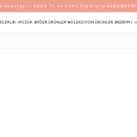
e Avantajı - 5000 TL ve Üzeri Siparişlerde
ÜCRETSİ
BILEKLIK
YÜZÜK
DIĞER ÜRÜNLER
KOLEKSIYON ÜRÜNLER
İNDIRIM⚡️