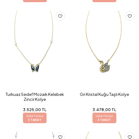
Turkuaz Sedef Mozaik Kelebek
Gri Kristal Kuğu Taşlı Kolye
Zincir Kolye
3.525,00 TL
3.478,00 TL
Vade Farksız
Vade Farksız
3 TAKSİT
3 TAKSİT