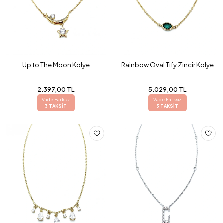
Up to The Moon Kolye
Rainbow Oval Tify Zincir Kolye
2.397,00 TL
5.029,00 TL
Vade Farksız
Vade Farksız
3 TAKSİT
3 TAKSİT