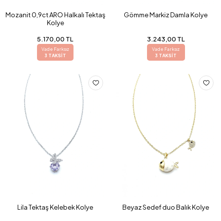
Mozanit 0,9ct ARO Halkalı Tektaş
Gömme Markiz Damla Kolye
Kolye
5.170,00 TL
3.243,00 TL
Vade Farksız
Vade Farksız
3 TAKSİT
3 TAKSİT
Lila Tektaş Kelebek Kolye
Beyaz Sedef duo Balık Kolye