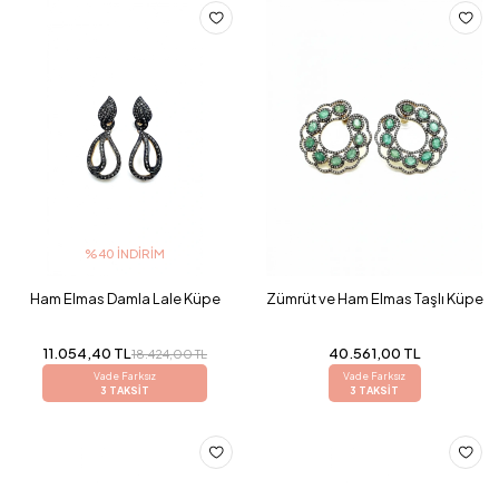
%40 İNDIRIM
Ham Elmas Damla Lale Küpe
Zümrüt ve Ham Elmas Taşlı Küpe
11.054,40 TL
40.561,00 TL
18.424,00 TL
Vade Farksız
Vade Farksız
3 TAKSİT
3 TAKSİT