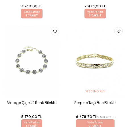
3.760,00 TL
7.473,00 TL
Vade Farksız
Vade Farksız
3 TAKSİT
3 TAKSİT
%30 İNDIRIM
Vintage Çiçek 2 Renk Bileklik
Serpme Taşlı Bee Bileklik
5.170,00 TL
6.678,70 TL
9.541,00 TL
Vade Farksız
Vade Farksız
3 TAKSİT
3 TAKSİT