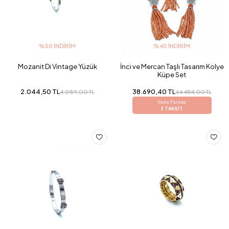
%50 İNDIRIM
%40 İNDIRIM
Mozanit Di Vintage Yüzük
İnci ve Mercan Taşlı Tasarım Kolye
Küpe Set
2.044,50 TL
38.690,40 TL
4.089,00 TL
64.484,00 TL
Vade Farksız
3 TAKSİT