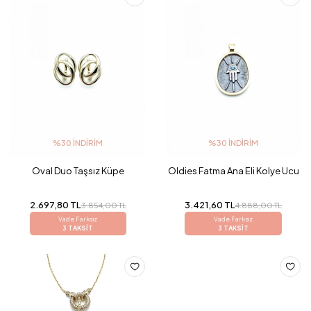
%30 İNDIRIM
%30 İNDIRIM
Oval Duo Taşsız Küpe
Oldies Fatma Ana Eli Kolye Ucu
2.697,80 TL
3.421,60 TL
3.854,00 TL
4.888,00 TL
Vade Farksız
Vade Farksız
3 TAKSİT
3 TAKSİT