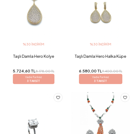
%30 İNDIRIM
%30 İNDIRIM
Taşlı Damla Hero Kolye
Taşlı Damla Hero Halka Küpe
5.724,60 TL
6.580,00 TL
8.178,00 TL
9.400,00 TL
Vade Farksız
Vade Farksız
3 TAKSİT
3 TAKSİT