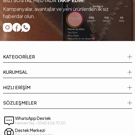
BİZİ SOSYAL MEDYADA
TAKİP EDİN!
Kampanyalar, avantajlar ve yeni ürünlerden ilk siz
haberdar olun.
KATEGORİLER
KURUMSAL
HIZLI ERİŞİM
SÖZLEŞMELER
WhatsApp Destek
Hemen Yaz - 0542 606 70 50
Destek Merkezi