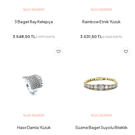
%50 İNDIRIM
%50 İNDIRIM
3 Baget Ray Kelepçe
Rainbow Etnik Yüzük
3.548,50 TL
3.031,50 TL
7.097,00 TL
6.063,00 TL
%40 İNDIRIM
%50 İNDIRIM
Hasır Damla Yüzük
Süzme Baget Suyolu Bileklik