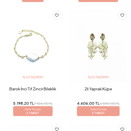
%30 İNDIRIM
%30 İNDIRIM
Barok İnci Tif Zincir Bileklik
2li Yaprak Küpe
5.198,20 TL
4.606,00 TL
7.426,00 TL
6.580,00 TL
Vade Farksız
Vade Farksız
3 TAKSİT
3 TAKSİT