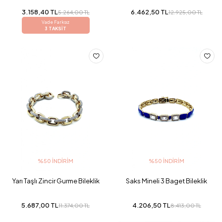
3.158,40 TL
6.462,50 TL
5.264,00 TL
12.925,00 TL
Vade Farksız
3 TAKSİT
%50 İNDIRIM
%50 İNDIRIM
Yarı Taşlı Zincir Gurme Bileklik
Saks Mineli 3 Baget Bileklik
5.687,00 TL
4.206,50 TL
11.374,00 TL
8.413,00 TL