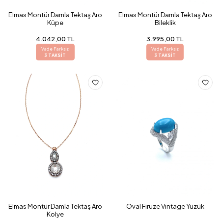
Elmas Montür Damla Tektaş Aro
Elmas Montür Damla Tektaş Aro
Küpe
Bileklik
4.042,00 TL
3.995,00 TL
Vade Farksız
Vade Farksız
3 TAKSİT
3 TAKSİT
Elmas Montür Damla Tektaş Aro
Oval Firuze Vintage Yüzük
Kolye