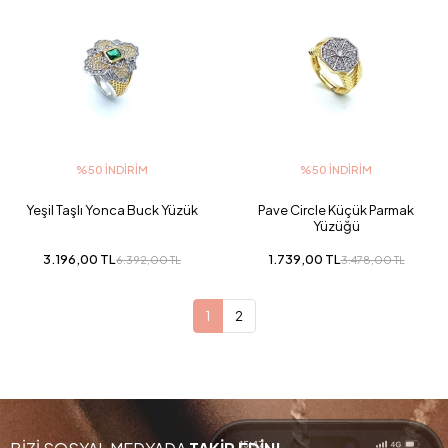
%50 İNDIRIM
%50 İNDIRIM
Yeşil Taşlı Yonca Buck Yüzük
Pave Circle Küçük Parmak
Yüzüğü
3.196,00 TL
1.739,00 TL
6.392,00 TL
3.478,00 TL
1
2