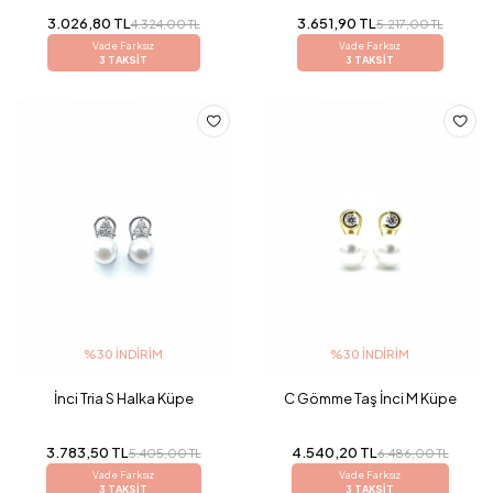
3.026,80 TL
3.651,90 TL
4.324,00 TL
5.217,00 TL
Vade Farksız
Vade Farksız
3 TAKSİT
3 TAKSİT
%30 İNDIRIM
%30 İNDIRIM
İnci Tria S Halka Küpe
C Gömme Taş İnci M Küpe
3.783,50 TL
4.540,20 TL
5.405,00 TL
6.486,00 TL
Vade Farksız
Vade Farksız
3 TAKSİT
3 TAKSİT