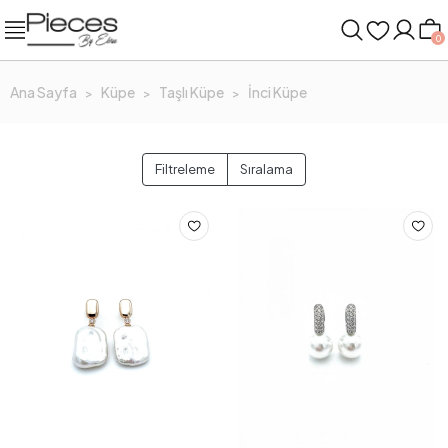
0
Ana Sayfa
Küpe
Taşlı Küpe
İnci Küpe
Filtreleme
Sıralama