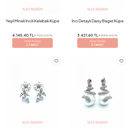
%30 İNDIRIM
%30 İNDIRIM
Yeşil Mineli İncili Kelebek Küpe
İnci Detaylı Daisy Baget Küpe
4.145,40 TL
3.421,60 TL
5.922,00 TL
4.888,00 TL
Vade Farksız
Vade Farksız
3 TAKSİT
3 TAKSİT
%30 İNDIRIM
%30 İNDIRIM