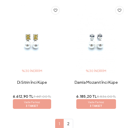
%30 İNDIRIM
%30 İNDIRIM
Di Sitrin İnci Küpe
Damla Mozanit İnci Küpe
6.612,90 TL
6.185,20 TL
9.447,00 TL
8.836,00 TL
Vade Farksız
Vade Farksız
3 TAKSİT
3 TAKSİT
1
2