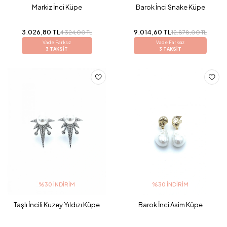
Markiz İnci Küpe
Barok İnci Snake Küpe
3.026,80 TL
9.014,60 TL
4.324,00 TL
12.878,00 TL
Vade Farksız
Vade Farksız
3 TAKSİT
3 TAKSİT
%30 İNDIRIM
%30 İNDIRIM
Taşlı İncili Kuzey Yıldızı Küpe
Barok İnci Asim Küpe