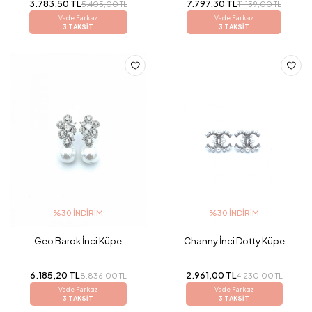
3.783,50 TL
7.797,30 TL
5.405,00 TL
11.139,00 TL
Vade Farksız
Vade Farksız
3 TAKSİT
3 TAKSİT
%30 İNDIRIM
%30 İNDIRIM
Geo Barok İnci Küpe
Channy İnci Dotty Küpe
6.185,20 TL
2.961,00 TL
8.836,00 TL
4.230,00 TL
Vade Farksız
Vade Farksız
3 TAKSİT
3 TAKSİT