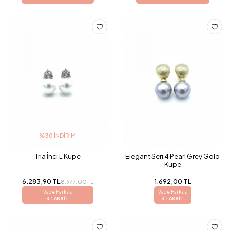
%30 İNDIRIM
Tria İnci L Küpe
Elegant Seri 4 Pearl Grey Gold
Küpe
6.283,90 TL
1.692,00 TL
8.977,00 TL
Vade Farksız
Vade Farksız
3 TAKSİT
3 TAKSİT