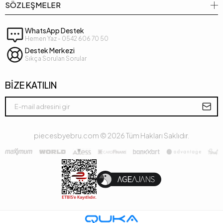
SÖZLEŞMELER
WhatsApp Destek
Hemen Yaz - 0542 606 70 50
Destek Merkezi
Sıkça Sorulan Sorular
BİZE KATILIN
piecesbyebru.com ©
2026
Tüm Hakları Saklıdır.