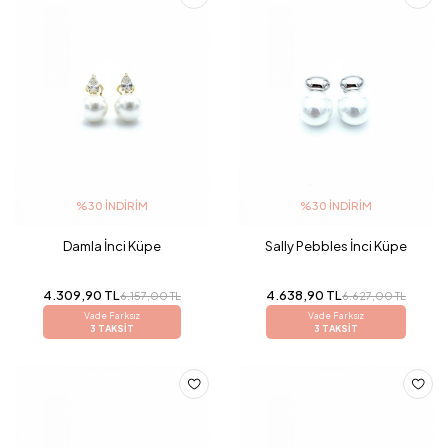
%30 İNDIRIM
%30 İNDIRIM
Damla İnci Küpe
Sally Pebbles İnci Küpe
4.309,90 TL
4.638,90 TL
6.157,00 TL
6.627,00 TL
Vade Farksız
Vade Farksız
3 TAKSİT
3 TAKSİT