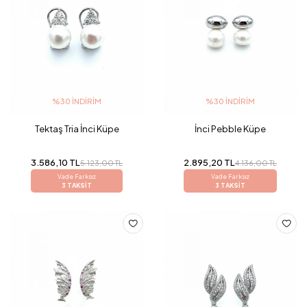
%30 İNDIRIM
%30 İNDIRIM
Tektaş Tria İnci Küpe
İnci Pebble Küpe
3.586,10 TL
2.895,20 TL
5.123,00 TL
4.136,00 TL
Vade Farksız
Vade Farksız
3 TAKSİT
3 TAKSİT