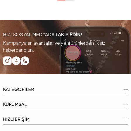
BİZİ SOSYAL MEDYADA
TAKİP EDİN!
Kampanyalar, avantajlar ve yeni ürünlerden ilk siz
haberdar olun.
KATEGORİLER
KURUMSAL
HIZLI ERİŞİM