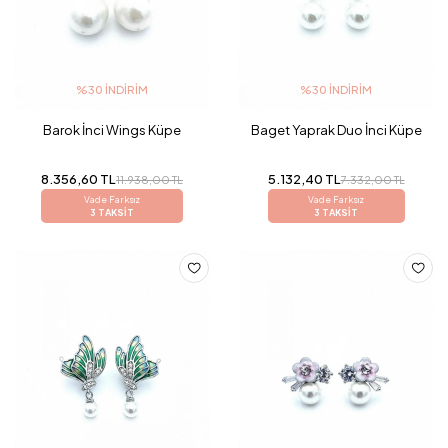
%30 İNDIRIM
%30 İNDIRIM
Barok İnci Wings Küpe
Baget Yaprak Duo İnci Küpe
8.356,60 TL
5.132,40 TL
11.938,00 TL
7.332,00 TL
Vade Farksız
Vade Farksız
3 TAKSİT
3 TAKSİT