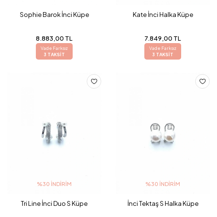
Sophie Barok İnci Küpe
Kate İnci Halka Küpe
8.883,00 TL
7.849,00 TL
Vade Farksız
Vade Farksız
3 TAKSİT
3 TAKSİT
%30 İNDIRIM
%30 İNDIRIM
Tri Line İnci Duo S Küpe
İnci Tektaş S Halka Küpe