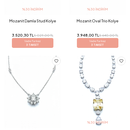
%30 İNDIRIM
%30 İNDIRIM
Mozanit Damla Stud Kolye
Mozanit Oval Trio Kolye
3.520,30 TL
3.948,00 TL
5.029,00 TL
5.640,00 TL
Vade Farksız
Vade Farksız
3 TAKSİT
3 TAKSİT
%30 İNDIRIM