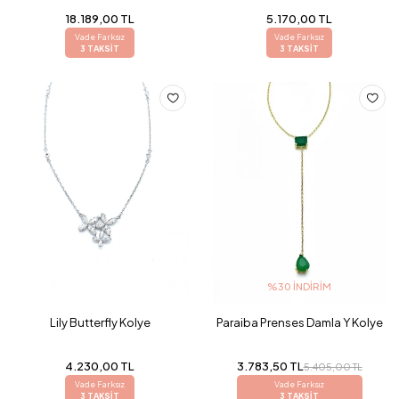
18.189,00 TL
5.170,00 TL
Vade Farksız
Vade Farksız
3 TAKSİT
3 TAKSİT
%30 İNDIRIM
Lily Butterfly Kolye
Paraiba Prenses Damla Y Kolye
4.230,00 TL
3.783,50 TL
5.405,00 TL
Vade Farksız
Vade Farksız
3 TAKSİT
3 TAKSİT