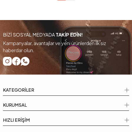
BİZİ SOSYAL MEDYADA
TAKİP EDİN!
Kampanyalar, avantajlar ve yeni ürünlerden ilk siz
haberdar olun.
KATEGORİLER
KURUMSAL
HIZLI ERİŞİM