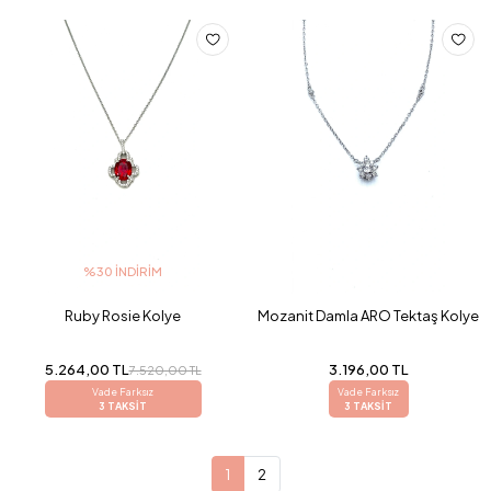
%30 İNDIRIM
Ruby Rosie Kolye
Mozanit Damla ARO Tektaş Kolye
5.264,00 TL
3.196,00 TL
7.520,00 TL
Vade Farksız
Vade Farksız
3 TAKSİT
3 TAKSİT
1
2