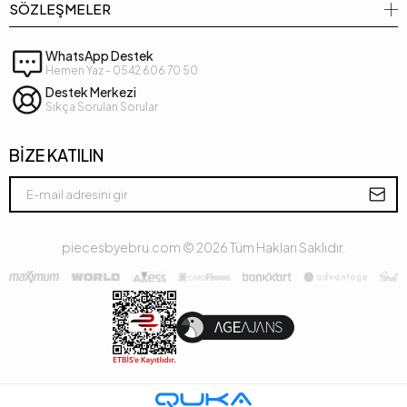
SÖZLEŞMELER
WhatsApp Destek
Hemen Yaz - 0542 606 70 50
Destek Merkezi
Sıkça Sorulan Sorular
BİZE KATILIN
piecesbyebru.com ©
2026
Tüm Hakları Saklıdır.