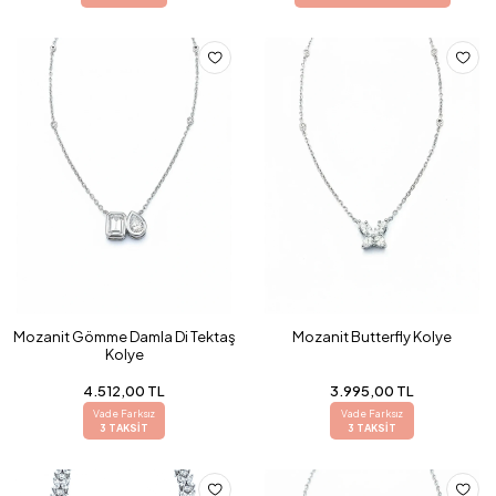
Mozanit Gömme Damla Di Tektaş
Mozanit Butterfly Kolye
Kolye
4.512,00 TL
3.995,00 TL
Vade Farksız
Vade Farksız
3 TAKSİT
3 TAKSİT