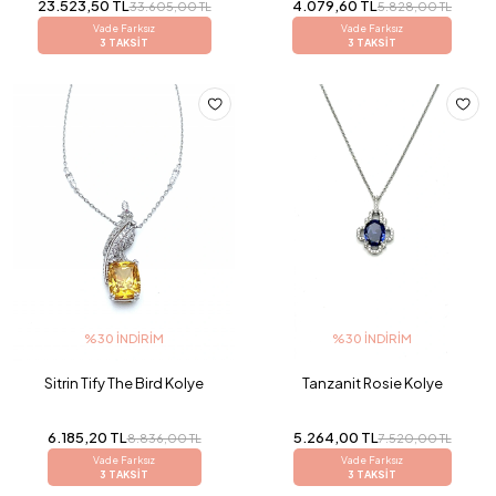
23.523,50 TL
4.079,60 TL
33.605,00 TL
5.828,00 TL
Vade Farksız
Vade Farksız
3 TAKSİT
3 TAKSİT
%30 İNDIRIM
%30 İNDIRIM
Sitrin Tify The Bird Kolye
Tanzanit Rosie Kolye
6.185,20 TL
5.264,00 TL
8.836,00 TL
7.520,00 TL
Vade Farksız
Vade Farksız
3 TAKSİT
3 TAKSİT