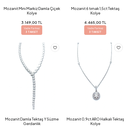
Mozanit Mini Markiz Damla Çiçek
Mozanit 6 tırnak 1,5ct Tektaş
Kolye
Kolye
3.149,00 TL
4.465,00 TL
Vade Farksız
Vade Farksız
3 TAKSİT
3 TAKSİT
Mozanit Damla Tektaş Y Süzme
Mozanit 0,9ct ARO Halkalı Tektaş
Gerdanlık
Kolye