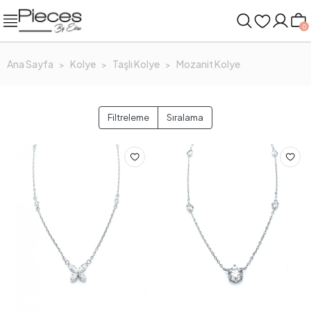
0
Ana Sayfa
Kolye
Taşlı Kolye
Mozanit Kolye
Filtreleme
Sıralama