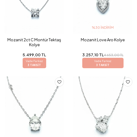
%30 İNDIRIM
Mozanit 2ct C Montür Tektaş
Mozanit Love Aro Kolye
Kolye
5.499,00 TL
3.257,10 TL
4.653,00 TL
Vade Farksız
Vade Farksız
3 TAKSİT
3 TAKSİT