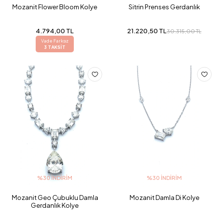
Mozanit Flower Bloom Kolye
Sitrin Prenses Gerdanlık
4.794,00 TL
21.220,50 TL
30.315,00 TL
Vade Farksız
3 TAKSİT
%30 İNDIRIM
%30 İNDIRIM
Mozanit Geo Çubuklu Damla
Mozanit Damla Di Kolye
Gerdanlık Kolye