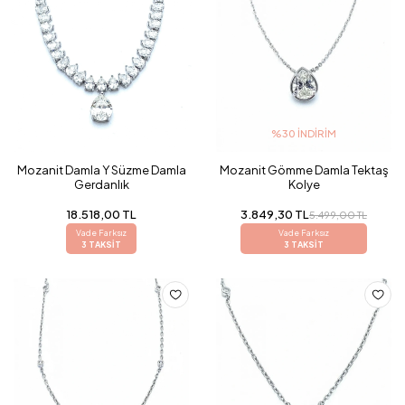
%30 İNDIRIM
Mozanit Damla Y Süzme Damla
Mozanit Gömme Damla Tektaş
Gerdanlık
Kolye
18.518,00 TL
3.849,30 TL
5.499,00 TL
Vade Farksız
Vade Farksız
3 TAKSİT
3 TAKSİT