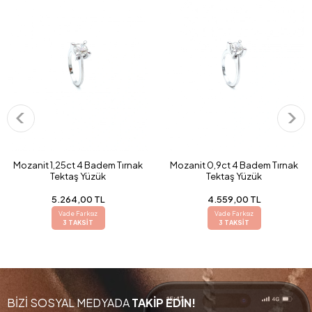
Mozanit 1,25ct 4 Badem Tırnak
Mozanit 0,9ct 4 Badem Tırnak
Tektaş Yüzük
Tektaş Yüzük
5.264,00 TL
4.559,00 TL
Vade Farksız
Vade Farksız
3 TAKSİT
3 TAKSİT
BİZİ SOSYAL MEDYADA
TAKİP EDİN!