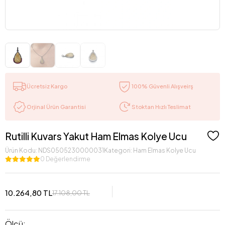
Ücretsiz Kargo
100% Güvenli Alışveirş
Stoktan Hızlı Teslimat
Orjinal Ürün Garantisi
Rutilli Kuvars Yakut Ham Elmas Kolye Ucu
Ürün Kodu:
NDS0505230000031
Kategori:
Ham Elmas Kolye Ucu
0 Değerlendirme
10.264,80 TL
17.108,00 TL
Ölçü: