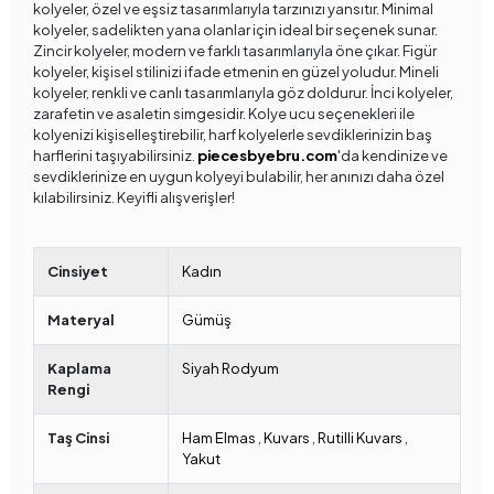
kolyeler, özel ve eşsiz tasarımlarıyla tarzınızı yansıtır. Minimal
kolyeler, sadelikten yana olanlar için ideal bir seçenek sunar.
Zincir kolyeler, modern ve farklı tasarımlarıyla öne çıkar. Figür
kolyeler, kişisel stilinizi ifade etmenin en güzel yoludur. Mineli
kolyeler, renkli ve canlı tasarımlarıyla göz doldurur. İnci kolyeler,
zarafetin ve asaletin simgesidir. Kolye ucu seçenekleri ile
kolyenizi kişiselleştirebilir, harf kolyelerle sevdiklerinizin baş
harflerini taşıyabilirsiniz.
piecesbyebru.com
'da kendinize ve
sevdiklerinize en uygun kolyeyi bulabilir, her anınızı daha özel
kılabilirsiniz. Keyifli alışverişler!
Cinsiyet
Kadın
Materyal
Gümüş
Kaplama
Siyah Rodyum
Rengi
Taş Cinsi
Ham Elmas
,
Kuvars
,
Rutilli Kuvars
,
Yakut