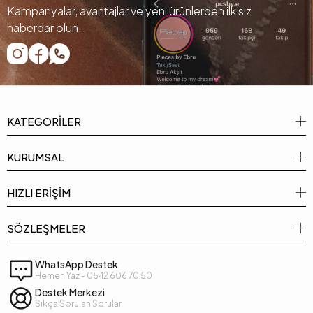
Kampanyalar, avantajlar ve yeni ürünlerden ilk siz
haberdar olun.
KATEGORİLER
KURUMSAL
HIZLI ERİŞİM
SÖZLEŞMELER
WhatsApp Destek
Hemen Yaz - 0542 606 70 50
Destek Merkezi
Sıkça Sorulan Sorular