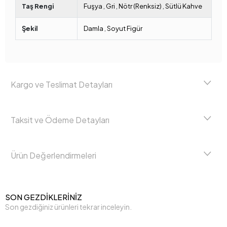
Taş Rengi
Fuşya
,
Gri
,
Nötr (Renksiz)
,
Sütlü Kahve
Şekil
Damla
,
Soyut Figür
Kargo ve Teslimat Detayları
Taksit ve Ödeme Detayları
Ürün Değerlendirmeleri
SON GEZDİKLERİNİZ
Son gezdiğiniz ürünleri tekrar inceleyin.