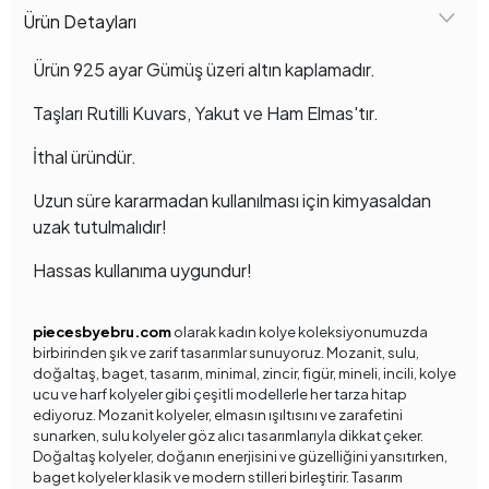
Ürün Detayları
Ürün 925 ayar Gümüş üzeri altın kaplamadır.
Taşları Rutilli Kuvars, Yakut ve Ham Elmas'tır.
İthal üründür.
Uzun süre kararmadan kullanılması için kimyasaldan
uzak tutulmalıdır!
Hassas kullanıma uygundur!
piecesbyebru.com
olarak kadın kolye koleksiyonumuzda
birbirinden şık ve zarif tasarımlar sunuyoruz. Mozanit, sulu,
doğaltaş, baget, tasarım, minimal, zincir, figür, mineli, incili, kolye
ucu ve harf kolyeler gibi çeşitli modellerle her tarza hitap
ediyoruz. Mozanit kolyeler, elmasın ışıltısını ve zarafetini
sunarken, sulu kolyeler göz alıcı tasarımlarıyla dikkat çeker.
Doğaltaş kolyeler, doğanın enerjisini ve güzelliğini yansıtırken,
baget kolyeler klasik ve modern stilleri birleştirir. Tasarım