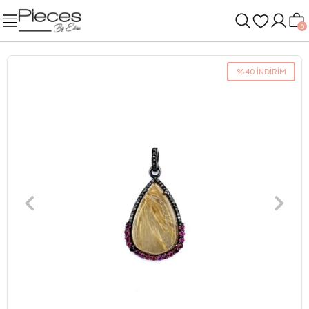
0
%40 İNDİRİM