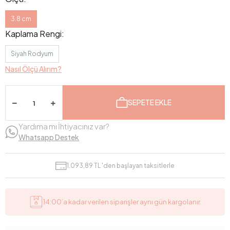
3.8 cm
Kaplama Rengi:
Siyah Rodyum
Nasıl Ölçü Alırım?
SEPETE EKLE
Yardıma mı İhtiyacınız var?
Whatsapp Destek
1.093,89 TL 'den başlayan taksitlerle
14:00’a kadar verilen siparişler aynı gün kargolanır.