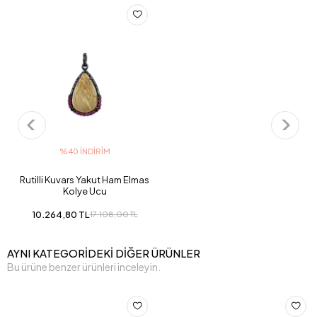
%40 İNDIRIM
Rutilli Kuvars Yakut Ham Elmas
Kolye Ucu
10.264,80 TL
17.108,00 TL
AYNI KATEGORİDEKİ DİĞER ÜRÜNLER
Bu ürüne benzer ürünleri inceleyin.