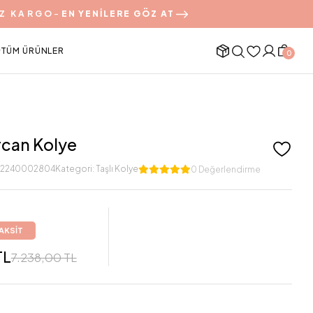
Z KARGO
-
EN YENİLERE GÖZ AT
TÜM ÜRÜNLER
0
rcan Kolye
12240002804
Kategori:
Taşlı Kolye
0 Değerlendirme
TAKSİT
TL
7.238,00 TL