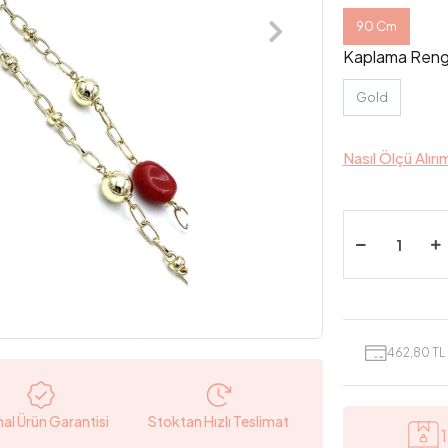
90 Cm
Kaplama Reng
Gold
Nasıl Ölçü Alırı
462,80 TL 
nal Ürün Garantisi
Stoktan Hızlı Teslimat