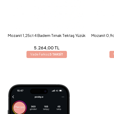
Mozanit 1,25ct 4 Badem Tırnak Tektaş Yüzük
Mozanit 0,9c
5.264,00 TL
Vade Farksız
3 TAKSİT