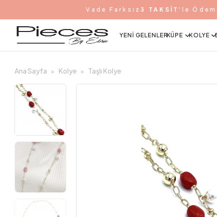
Vade Farksız
3 TAKSİT
'le Ödem
YENI GELENLER
KÜPE
KOLYE
Ana Sayfa
Kolye
Taşlı Kolye