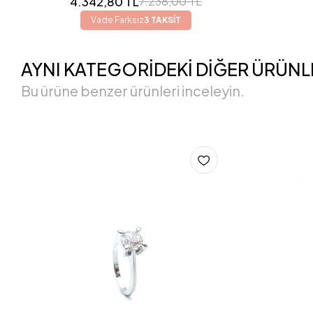
4.342,80 TL
7.238,00 TL
Vade Farksız
3 TAKSİT
AYNI KATEGORİDEKİ DİĞER ÜRÜNL
Bu ürüne benzer ürünleri inceleyin.