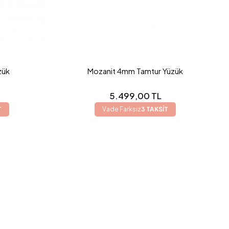
zük
Mozanit 4mm Tamtur Yüzük
5.499,00 TL
T
Vade Farksız
3 TAKSİT