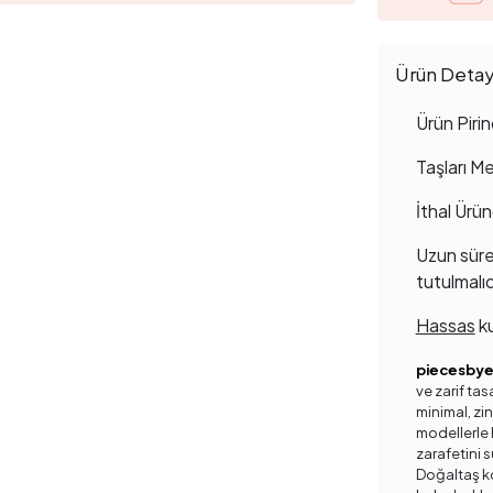
Ürün Detayl
Ürün Pirin
Taşları Me
İthal Ürün
Uzun süre
tutulmalıd
Hassas
ku
piecesby
ve zarif ta
minimal, zinc
modellerle h
zarafetini s
Doğaltaş ko