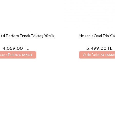
t 4 Badem Tırnak Tektaş Yüzük
Mozanit Oval Tria Yü
4.559,00 TL
5.499,00 TL
Vade Farksız
3 TAKSİT
Vade Farksız
3 TAKSİ