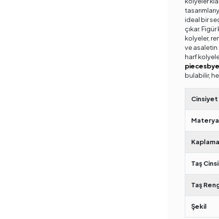
kolyeler kla
tasarımlarıy
ideal bir se
çıkar. Figür
kolyeler, re
ve asaletin 
harf kolyele
piecesby
bulabilir, he
Cinsiyet
Materya
Kaplama
Taş Cinsi
Taş Reng
Şekil