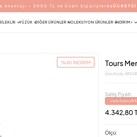
e Avantajı - 5000 TL ve Üzeri Siparişlerde
ÜCRETSİ
BILEKLIK
YÜZÜK
DIĞER ÜRÜNLER
KOLEKSIYON ÜRÜNLER
İNDIRIM⚡️
Tours Me
%40 İNDİRİM
Ürün Kodu:
AKS14
Satış Fiyatı:
Vade Farksız
3 
4.342,80 
Ölçü: