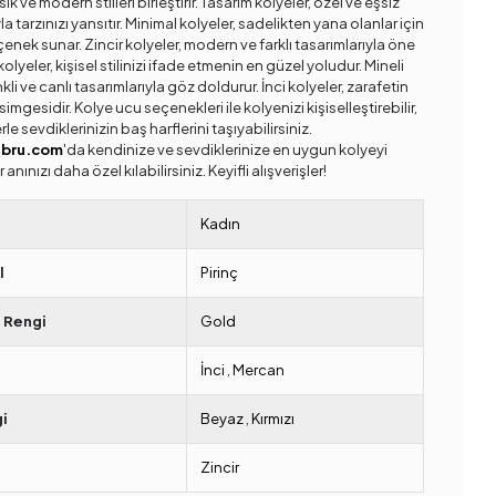
sik ve modern stilleri birleştirir. Tasarım kolyeler, özel ve eşsiz
la tarzınızı yansıtır. Minimal kolyeler, sadelikten yana olanlar için
çenek sunar. Zincir kolyeler, modern ve farklı tasarımlarıyla öne
 kolyeler, kişisel stilinizi ifade etmenin en güzel yoludur. Mineli
nkli ve canlı tasarımlarıyla göz doldurur. İnci kolyeler, zarafetin
simgesidir. Kolye ucu seçenekleri ile kolyenizi kişiselleştirebilir,
rle sevdiklerinizin baş harflerini taşıyabilirsiniz.
ebru.com
'da kendinize ve sevdiklerinize en uygun kolyeyi
r anınızı daha özel kılabilirsiniz. Keyifli alışverişler!
Kadın
l
Pirinç
 Rengi
Gold
İnci
,
Mercan
i
Beyaz
,
Kırmızı
Zincir