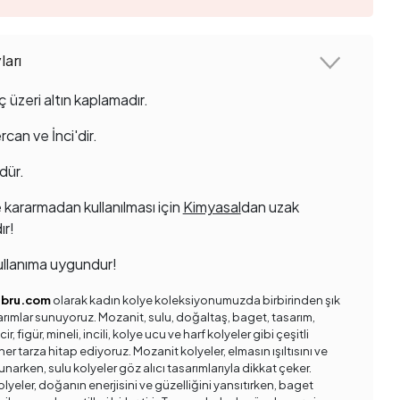
arı
ç üzeri altın kaplamadır.
rcan ve İnci'dir.
dür.
 kararmadan kullanılması için
Kimyasal
dan uzak
ır!
llanıma uygundur!
ebru.com
olarak kadın kolye koleksiyonumuzda birbirinden şık
sarımlar sunuyoruz. Mozanit, sulu, doğaltaş, baget, tasarım,
ir, figür, mineli, incili, kolye ucu ve harf kolyeler gibi çeşitli
er tarza hitap ediyoruz. Mozanit kolyeler, elmasın ışıltısını ve
unarken, sulu kolyeler göz alıcı tasarımlarıyla dikkat çeker.
lyeler, doğanın enerjisini ve güzelliğini yansıtırken, baget