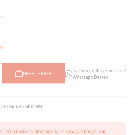
i:
m?
Yardıma mı İhtiyacınız var?
SEPETE EKLE
Whatsapp Destek
'den başlayan taksitlerle
14:00’a kadar verilen siparişler aynı gün kargolanır.