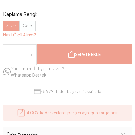
Kaplama Rengi:
Silver
Gold
Nasıl Ölçü Alırım?
SEPETE EKLE
Yardıma mı İhtiyacınız var?
Whatsapp Destek
456,79 TL 'den başlayan taksitlerle
14:00’a kadar verilen siparişler aynı gün kargolanır.