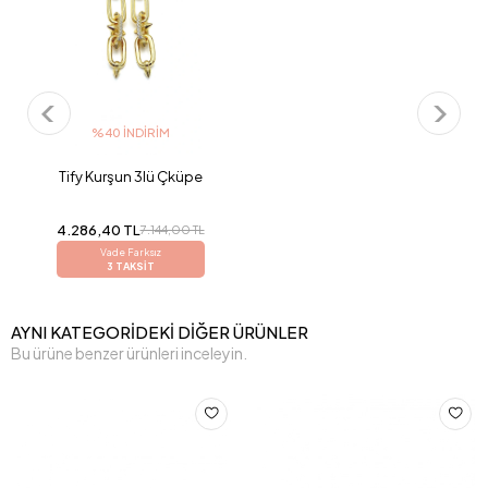
%40 İNDIRIM
Tify Kurşun 3lü Çküpe
4.286,40 TL
7.144,00 TL
Vade Farksız
3 TAKSİT
AYNI KATEGORİDEKİ DİĞER ÜRÜNLER
Bu ürüne benzer ürünleri inceleyin.