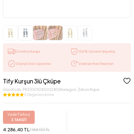
Ücretsiz Kargo
100% Güvenli Alışveirş
Stoktan Hızlı Teslimat
Orjinal Ürün Garantisi
Tify Kurşun 3lü Çküpe
Ürün Kodu:
PKS1009240002405
Kategori:
Zirkon Küpe
0 Değerlendirme
Vade Farksız
3 TAKSİT
4.286,40 TL
7.144,00 TL