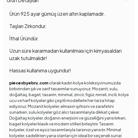
Ürün Detayları
Ürün 925 ayar gümüş üzeri altın kaplamadır.
Taşları Zirkondur.
İthal Üründür.
Uzun süre kararmadan kullanılması için kimyasaldan
uzak tutulmalıdır!
Hassas kullanıma uygundur!
piecesbyebru.com
olarak kadın kolye koleksiyonumuzda
birbirinden şık ve zarif tasarımlar sunuyoruz. Mozanit, sulu,
doğaltaş, baget, tasarım, minimal, zincir, figür, mineli, incili, kolye
ucu ve harf kolyeler gibi çeşitli modellerle her tarza hitap
ediyoruz. Mozanit kolyeler, elmasın ışıltısını ve zarafetini
sunarken, sulu kolyeler göz alıcı tasarımlarıyla dikkat çeker.
Doğaltaş kolyeler, doğanın enerjisini ve güzelliğini yansıtırken,
baget kolyeler klasik ve modern stilleri birleştirir. Tasarım
kolyeler, özel ve eşsiz tasarımlarıyla tarzınızı yansıtır. Minimal
kolyeler, sadelikten yana olanlar için ideal bir seçenek sunar.