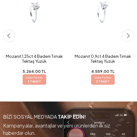
Mozanit 1,25ct 4 Badem Tırnak
Mozanit 0,9ct 4 Badem Tırnak
Tektaş Yüzük
Tektaş Yüzük
5.264,00 TL
4.559,00 TL
Vade Farksız
Vade Farksız
3 TAKSİT
3 TAKSİT
BİZİ SOSYAL MEDYADA
TAKİP EDİN!
Kampanyalar, avantajlar ve yeni ürünlerden ilk siz
haberdar olun.