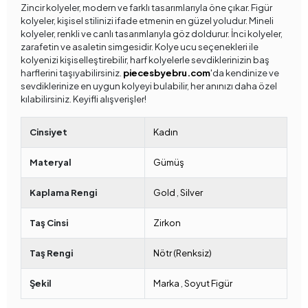
Zincir kolyeler, modern ve farklı tasarımlarıyla öne çıkar. Figür
kolyeler, kişisel stilinizi ifade etmenin en güzel yoludur. Mineli
kolyeler, renkli ve canlı tasarımlarıyla göz doldurur. İnci kolyeler,
zarafetin ve asaletin simgesidir. Kolye ucu seçenekleri ile
kolyenizi kişiselleştirebilir, harf kolyelerle sevdiklerinizin baş
harflerini taşıyabilirsiniz.
piecesbyebru.com
'da kendinize ve
sevdiklerinize en uygun kolyeyi bulabilir, her anınızı daha özel
kılabilirsiniz. Keyifli alışverişler!
Cinsiyet
Kadın
Materyal
Gümüş
Kaplama Rengi
Gold
,
Silver
Taş Cinsi
Zirkon
Taş Rengi
Nötr (Renksiz)
Şekil
Marka
,
Soyut Figür