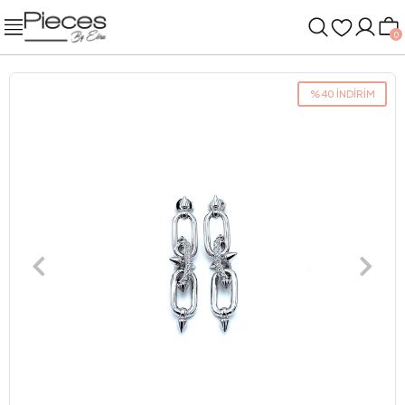
0
%40 İNDİRİM