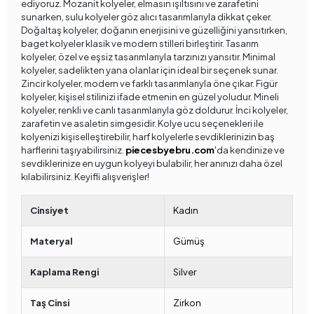
ediyoruz. Mozanit kolyeler, elmasın ışıltısını ve zarafetini
sunarken, sulu kolyeler göz alıcı tasarımlarıyla dikkat çeker.
Doğaltaş kolyeler, doğanın enerjisini ve güzelliğini yansıtırken,
baget kolyeler klasik ve modern stilleri birleştirir. Tasarım
kolyeler, özel ve eşsiz tasarımlarıyla tarzınızı yansıtır. Minimal
kolyeler, sadelikten yana olanlar için ideal bir seçenek sunar.
Zincir kolyeler, modern ve farklı tasarımlarıyla öne çıkar. Figür
kolyeler, kişisel stilinizi ifade etmenin en güzel yoludur. Mineli
kolyeler, renkli ve canlı tasarımlarıyla göz doldurur. İnci kolyeler,
zarafetin ve asaletin simgesidir. Kolye ucu seçenekleri ile
kolyenizi kişiselleştirebilir, harf kolyelerle sevdiklerinizin baş
harflerini taşıyabilirsiniz.
piecesbyebru.com
'da kendinize ve
sevdiklerinize en uygun kolyeyi bulabilir, her anınızı daha özel
kılabilirsiniz. Keyifli alışverişler!
Cinsiyet
Kadın
Materyal
Gümüş
Kaplama Rengi
Silver
Taş Cinsi
Zirkon