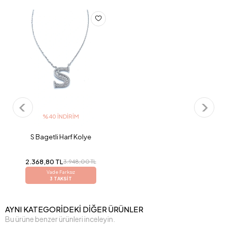
%40 İNDIRIM
S Bagetli Harf Kolye
2.368,80 TL
3.948,00 TL
Vade Farksız
3 TAKSİT
AYNI KATEGORİDEKİ DİĞER ÜRÜNLER
Bu ürüne benzer ürünleri inceleyin.