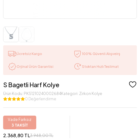
Ücretsiz Kargo
100% Güvenli Alışveirş
Stoktan Hızlı Teslimat
Orjinal Ürün Garantisi
S Bagetli Harf Kolye
Ürün Kodu:
PKS1210240002684
Kategori:
Zirkon Kolye
0 Değerlendirme
Vade Farksız
3 TAKSİT
2.368,80 TL
3.948,00 TL