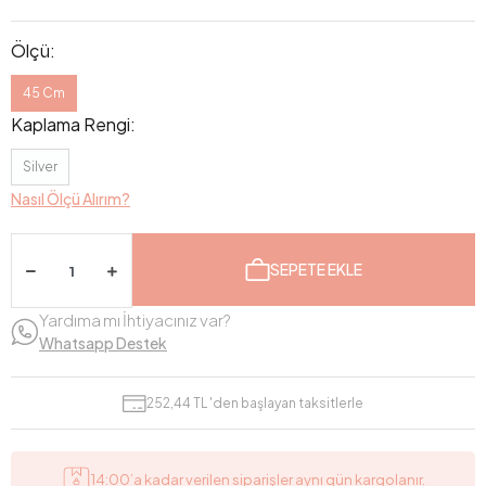
Ölçü:
45 Cm
Kaplama Rengi:
Silver
Nasıl Ölçü Alırım?
SEPETE EKLE
Yardıma mı İhtiyacınız var?
Whatsapp Destek
252,44 TL 'den başlayan taksitlerle
14:00’a kadar verilen siparişler aynı gün kargolanır.