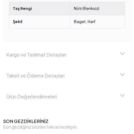
Taş Rengi
Nötr (Renksiz)
Şekil
Baget
,
Harf
Kargo ve Teslimat Detayları
Taksit ve Ödeme Detayları
Ürün Değerlendirmeleri
SON GEZDİKLERİNİZ
Son gezdiğiniz ürünleri tekrar inceleyin.