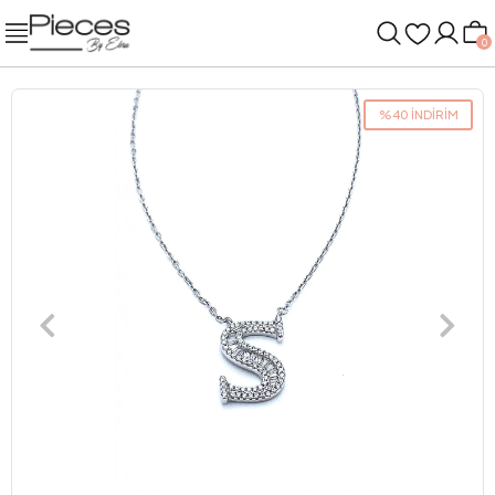
0
%40 İNDİRİM