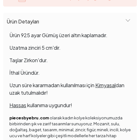
Ürün Detayları
Ürün 925 ayar Gümüş üzeri altın kaplamadır.
Uzatma zinciri 5 cm'dir.
Taşlar Zirkon'dur.
İthal Üründür.
Uzun süre kararmadan kullanılması için
Kimyasal
dan
uzak tutulmalıdır!
Hassas
kullanıma uygundur!
piecesbyebru.com
olarak kadın kolye koleksiyonumuzda
birbirinden şık ve zarif tasarımlar sunuyoruz. Mozanit, sulu,
doğaltaş, baget, tasarım, minimal, zincir, figür, mineli, incili, kolye
ucu ve harf kolyeler gibi çeşitli modellerle her tarza hitap