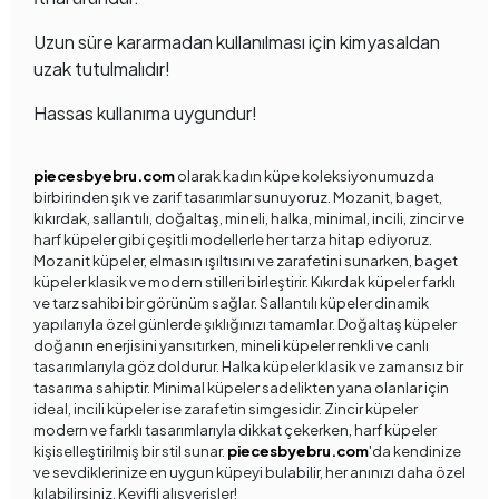
Uzun süre kararmadan kullanılması için kimyasaldan
uzak tutulmalıdır!
Hassas kullanıma uygundur!
piecesbyebru.com
olarak kadın küpe koleksiyonumuzda
birbirinden şık ve zarif tasarımlar sunuyoruz. Mozanit, baget,
kıkırdak, sallantılı, doğaltaş, mineli, halka, minimal, incili, zincir ve
harf küpeler gibi çeşitli modellerle her tarza hitap ediyoruz.
Mozanit küpeler, elmasın ışıltısını ve zarafetini sunarken, baget
küpeler klasik ve modern stilleri birleştirir. Kıkırdak küpeler farklı
ve tarz sahibi bir görünüm sağlar. Sallantılı küpeler dinamik
yapılarıyla özel günlerde şıklığınızı tamamlar. Doğaltaş küpeler
doğanın enerjisini yansıtırken, mineli küpeler renkli ve canlı
tasarımlarıyla göz doldurur. Halka küpeler klasik ve zamansız bir
tasarıma sahiptir. Minimal küpeler sadelikten yana olanlar için
ideal, incili küpeler ise zarafetin simgesidir. Zincir küpeler
modern ve farklı tasarımlarıyla dikkat çekerken, harf küpeler
kişiselleştirilmiş bir stil sunar.
piecesbyebru.com
'da kendinize
ve sevdiklerinize en uygun küpeyi bulabilir, her anınızı daha özel
kılabilirsiniz. Keyifli alışverişler!