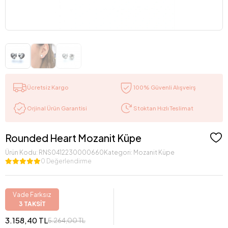
Ücretsiz Kargo
100% Güvenli Alışveirş
Stoktan Hızlı Teslimat
Orjinal Ürün Garantisi
Rounded Heart Mozanit Küpe
Ürün Kodu:
RNS0412230000660
Kategori:
Mozanit Küpe
0 Değerlendirme
Vade Farksız
3 TAKSİT
3.158,40 TL
5.264,00 TL