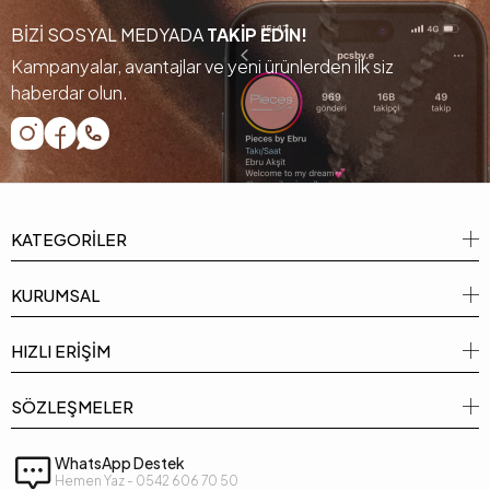
BİZİ SOSYAL MEDYADA
TAKİP EDİN!
Kampanyalar, avantajlar ve yeni ürünlerden ilk siz
haberdar olun.
KATEGORİLER
KURUMSAL
HIZLI ERİŞİM
SÖZLEŞMELER
WhatsApp Destek
Hemen Yaz - 0542 606 70 50