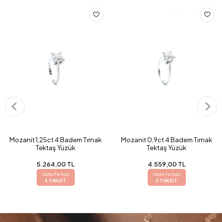
Mozanit 1,25ct 4 Badem Tırnak
Mozanit 0,9ct 4 Badem Tırnak
Tektaş Yüzük
Tektaş Yüzük
5.264,00 TL
4.559,00 TL
Vade Farksız
Vade Farksız
3 TAKSİT
3 TAKSİT