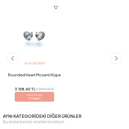
%40 İNDIRIM
Rounded Heart Mozanit Küpe
3.158,40 TL
5.264,00 TL
Vade Farksız
3 TAKSİT
AYNI KATEGORİDEKİ DİĞER ÜRÜNLER
Bu ürüne benzer ürünleri inceleyin.