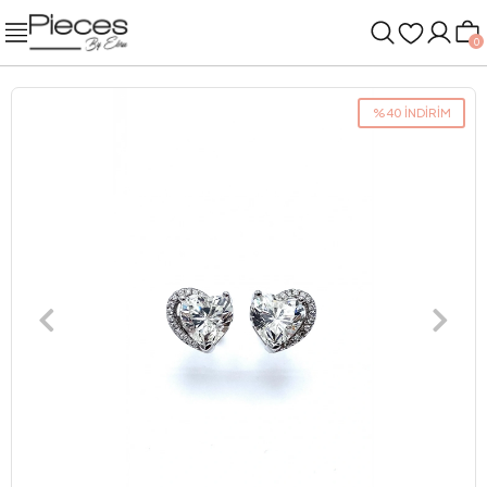
0
%40 İNDİRİM