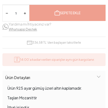
SEPETE EKLE
Yardıma mı İhtiyacınız var?
Whatsapp Destek
336,58 TL 'den başlayan taksitlerle
14:00’a kadar verilen siparişler aynı gün kargolanır.
Ürün Detayları
Ürün 925 ayar gümüş üzeri altın kaplamadır.
Taşları Mozanittir
İthal üründür.