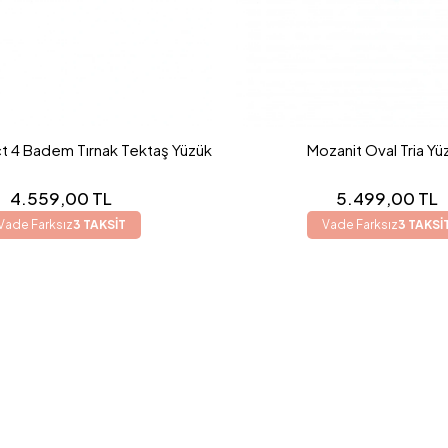
t 4 Badem Tırnak Tektaş Yüzük
Mozanit Oval Tria Yü
4.559,00 TL
5.499,00 TL
Vade Farksız
3 TAKSİT
Vade Farksız
3 TAKSİ