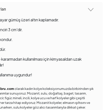
arı
ayar gümüş üzeri altın kaplamadır.
ciri 3 cm'dir.
rkondur.
dür.
 kararmadan kullanılması için kimyasaldan uzak
ır!
llanıma uygundur!
ebru.com
olarak kadın kolye koleksiyonumuzda birbirinden şık
sarımlar sunuyoruz. Mozanit, sulu, doğaltaş, baget, tasarım,
ir, figür, mineli, incili, kolye ucu ve harf kolyeler gibi çeşitli
er tarza hitap ediyoruz. Mozanit kolyeler, elmasın ışıltısını ve
unarken, sulu kolyeler göz alıcı tasarımlarıyla dikkat çeker.