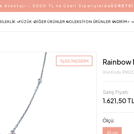
e Avantajı - 5000 TL ve Üzeri Siparişlerde
ÜCRETSİ
BILEKLIK
YÜZÜK
DIĞER ÜRÜNLER
KOLEKSIYON ÜRÜNLER
İNDIRIM⚡️
Rainbow M
%50 İNDİRİM
Ürün Kodu:
RNS2
Satış Fiyatı:
1.621,50 T
Ölçü:
45 cm