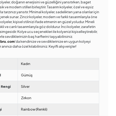
lyeler, doğanın enerjisini ve güzelliğini yansıtırken, baget
sik ve modern stilleri birleştirir. Tasarım kolyeler, özel ve eşsiz
la tarzınızı yansıtır. Minimal kolyeler, sadelikten yana olanlar için
çenek sunar. Zincir kolyeler, modern ve farklı tasarımlarıyla öne
 kolyeler, kişisel stilinizi ifade etmenin en güzel yoludur. Mineli
nkli ve canlı tasarımlarıyla göz doldurur. İnci kolyeler, zarafetin
simgesidir. Kolye ucu seçenekleri ile kolyenizi kişiselleştirebilir,
rle sevdiklerinizin baş harflerini taşıyabilirsiniz.
ebru.com
'da kendinize ve sevdiklerinize en uygun kolyeyi
r anınızı daha özel kılabilirsiniz. Keyifli alışverişler!
Kadın
l
Gümüş
 Rengi
Silver
Zirkon
i
Rainbow (Renkli)