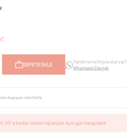
i:
m?
Yardıma mı İhtiyacınız var?
SEPETE EKLE
Whatsapp Destek
'den başlayan taksitlerle
14:00’a kadar verilen siparişler aynı gün kargolanır.