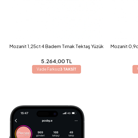
Mozanit 1,25ct 4 Badem Tırnak Tektaş Yüzük
Mozanit 0,9c
5.264,00 TL
Vade Farksız
3 TAKSİT