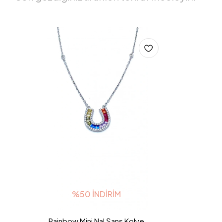
%50 İNDIRIM
Rainbow Mini Nal Şans Kolye