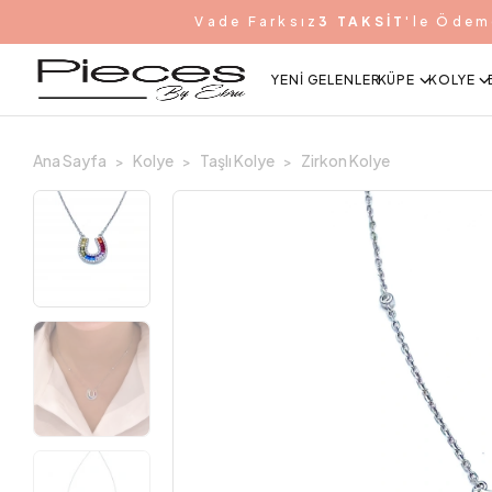
Vade Farksız
3 TAKSİT
'le Ödem
YENI GELENLER
KÜPE
KOLYE
Ana Sayfa
Kolye
Taşlı Kolye
Zirkon Kolye