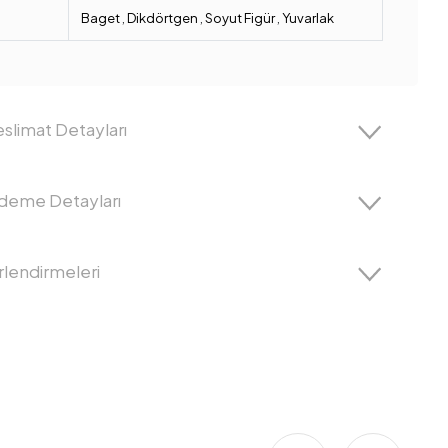
Baget
,
Dikdörtgen
,
Soyut Figür
,
Yuvarlak
slimat Detayları
Ödeme Detayları
lendirmeleri