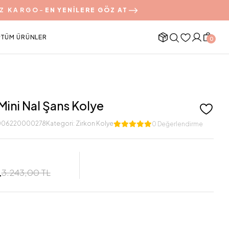
Z KARGO
-
EN YENİLERE GÖZ AT
TÜM ÜRÜNLER
0
ini Nal Şans Kolye
006220000278
Kategori:
Zirkon Kolye
0 Değerlendirme
L
3.243,00 TL