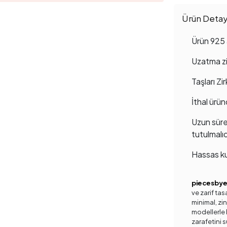
Ürün Detayl
Ürün 925 
Uzatma zin
Taşları Zi
İthal ürün
Uzun süre
tutulmalıd
Hassas ku
piecesby
ve zarif ta
minimal, zinc
modellerle h
zarafetini s