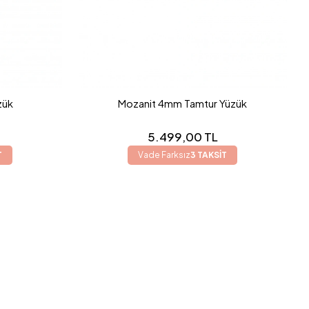
zük
Mozanit 4mm Tamtur Yüzük
5.499,00 TL
T
Vade Farksız
3 TAKSİT