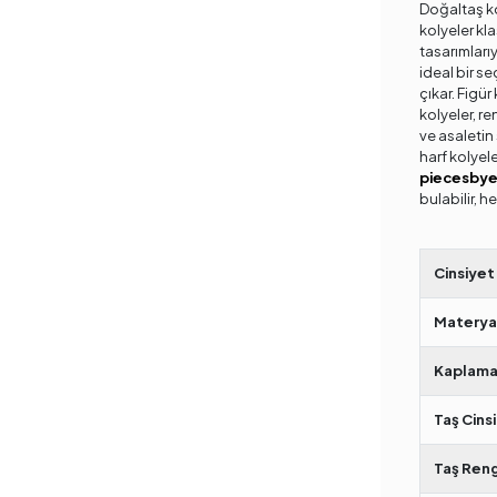
Doğaltaş ko
kolyeler kla
tasarımlarıy
ideal bir se
çıkar. Figür
kolyeler, re
ve asaletin 
harf kolyele
piecesby
bulabilir, he
Cinsiyet
Materya
Kaplama
Taş Cinsi
Taş Reng