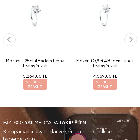
Mozanit 1,25ct 4 Badem Tırnak
Mozanit 0,9ct 4 Badem Tırnak
Tektaş Yüzük
Tektaş Yüzük
5.264,00 TL
4.559,00 TL
Vade Farksız
Vade Farksız
3 TAKSİT
3 TAKSİT
BİZİ SOSYAL MEDYADA
TAKİP EDİN!
Kampanyalar, avantajlar ve yeni ürünlerden ilk siz
haberdar olun.