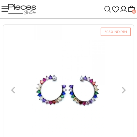
0
%50 İNDİRİM