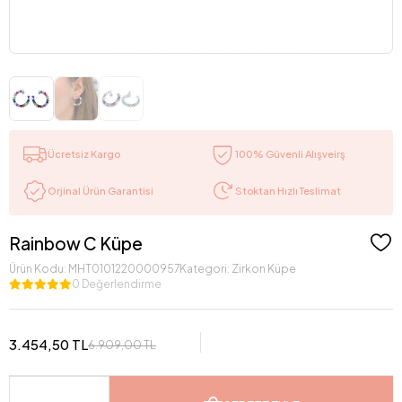
Ücretsiz Kargo
100% Güvenli Alışveirş
Stoktan Hızlı Teslimat
Orjinal Ürün Garantisi
Rainbow C Küpe
Ürün Kodu:
MHT0101220000957
Kategori:
Zirkon Küpe
0 Değerlendirme
3.454,50 TL
6.909,00 TL