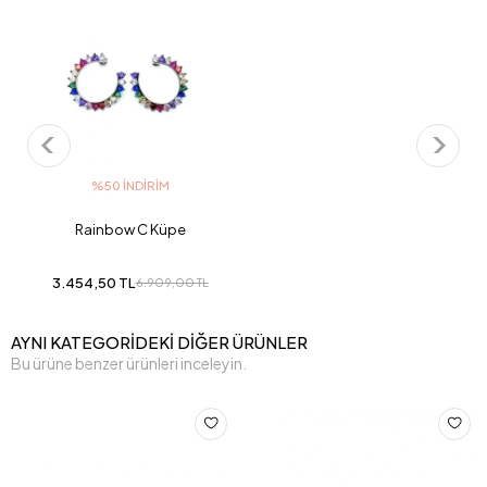
%50 İNDIRIM
Rainbow C Küpe
3.454,50 TL
6.909,00 TL
AYNI KATEGORİDEKİ DİĞER ÜRÜNLER
Bu ürüne benzer ürünleri inceleyin.