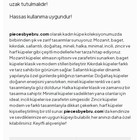
uzak tutulmalıdır!
Hassas kullanıma uygundur!
piecesbyebru.com
olarak kadın küpe koleksiyonumuzda
birbirinden şık ve zarif tasarımlar sunuyoruz. Mozanit, baget,
kıkırdak, sallantılı, doğaltaş, mineli, halka, minimal, incili, zincir ve
harf küpeler gibi çeşitli modellerle her tarza hitap ediyoruz.
Mozanit küpeler, elmasın ışıltısını ve zarafetini sunarken, baget
küpeler klasik ve modern stilleri birleştirir. Kıkırdak küpeler farklı
ve tarz sahibi bir görünüm sağlar. Sallantılı küpeler dinamik
yapılarıyla özel günlerde şıklığınızı tamamlar. Doğaltaş küpeler
doğanın enerjisini yansıtırken, mineli küpeler renkli ve canlı
tasarımlarıyla göz doldurur. Halka küpeler klasik ve zamansız bir
tasarıma sahiptir. Minimal küpeler sadelikten yana olanlar için
ideal, incili küpeler ise zarafetin simgesidir. Zincir küpeler
modern ve farklı tasarımlarıyla dikkat çekerken, harf küpeler
kişiselleştirilmiş bir stil sunar.
piecesbyebru.com
'da kendinize
ve sevdiklerinize en uygun küpeyi bulabilir, her anınızı daha özel
kılabilirsiniz. Keyifli alışverişler!