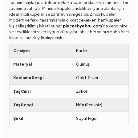
tasarımlarıyla göz doldurur. Halka küpeler klasik ve zamansız bir
tasarıma sahiptir. Minimal küpeler sadelikten yana olanlar için
ideal, incili küpeler ise zarafetin simgesidir. Zincir küpeler
modern ve farklı tasarımlarıyla dikkat çekerken, harf küpeler
kişiselleştirilmiş bir stil sunar.
piecesbyebru.com
'da kendinize
ve sevdiklerinize en uygun küpeyi bulabilir, her anınızı daha özel
kılabilirsiniz. Keyifli alışverişler!
Cinsiyet
Kadın
Materyal
Gümüş
Kaplama Rengi
Gold
,
Silver
Taş Cinsi
Zirkon
Taş Rengi
Nötr (Renksiz)
Şekil
Soyut Figür