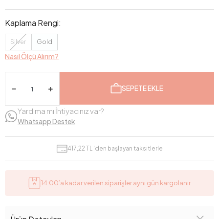
Kaplama Rengi:
Silver
Gold
Nasıl Ölçü Alırım?
SEPETE EKLE
Yardıma mı İhtiyacınız var?
Whatsapp Destek
417,22 TL 'den başlayan taksitlerle
14:00’a kadar verilen siparişler aynı gün kargolanır.