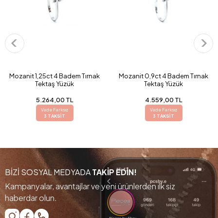
Mozanit 1,25ct 4 Badem Tırnak
Mozanit 0,9ct 4 Badem Tırnak
Tektaş Yüzük
Tektaş Yüzük
5.264,00 TL
4.559,00 TL
Vade Farksız
Vade Farksız
3 TAKSİT
3 TAKSİT
BİZİ SOSYAL MEDYADA
TAKİP EDİN!
Kampanyalar, avantajlar ve yeni ürünlerden ilk siz
haberdar olun.