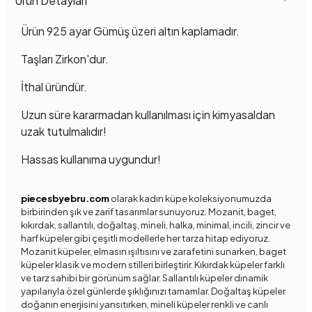
Ürün Detayları
Ürün 925 ayar Gümüş üzeri altın kaplamadır.
Taşları Zirkon'dur.
İthal üründür.
Uzun süre kararmadan kullanılması için kimyasaldan
uzak tutulmalıdır!
Hassas kullanıma uygundur!
piecesbyebru.com
olarak kadın küpe koleksiyonumuzda
birbirinden şık ve zarif tasarımlar sunuyoruz. Mozanit, baget,
kıkırdak, sallantılı, doğaltaş, mineli, halka, minimal, incili, zincir ve
harf küpeler gibi çeşitli modellerle her tarza hitap ediyoruz.
Mozanit küpeler, elmasın ışıltısını ve zarafetini sunarken, baget
küpeler klasik ve modern stilleri birleştirir. Kıkırdak küpeler farklı
ve tarz sahibi bir görünüm sağlar. Sallantılı küpeler dinamik
yapılarıyla özel günlerde şıklığınızı tamamlar. Doğaltaş küpeler
doğanın enerjisini yansıtırken, mineli küpeler renkli ve canlı