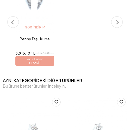
%30 İNDIRIM
Penny Taşlı Küpe
3.915,10 TL
5.593,00 TL
Vade Farksız
3 TAKSİT
AYNI KATEGORİDEKİ DİĞER ÜRÜNLER
Bu ürüne benzer ürünleri inceleyin.