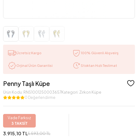
Ücretsiz Kargo
100% Güvenli Alışveirş
Stoktan Hızlı Teslimat
Orjinal Ürün Garantisi
Penny Taşlı Küpe
Ürün Kodu:
RNS1001250003657
Kategori:
Zirkon Küpe
0 Değerlendirme
Vade Farksız
3 TAKSİT
3.915,10 TL
5.593,00 TL