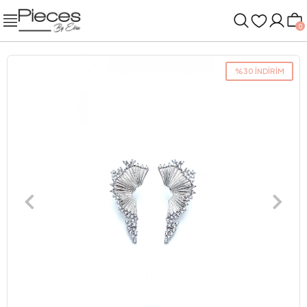
0
%30 İNDİRİM