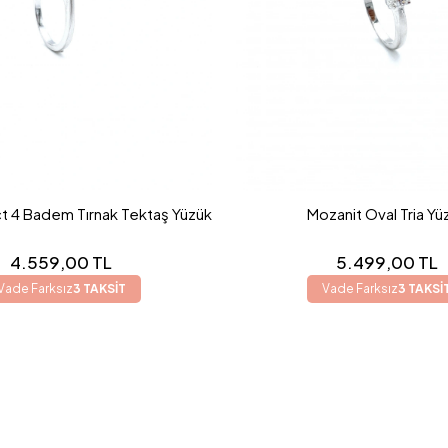
t 4 Badem Tırnak Tektaş Yüzük
Mozanit Oval Tria Yü
4.559,00 TL
5.499,00 TL
Vade Farksız
3 TAKSİT
Vade Farksız
3 TAKSİ