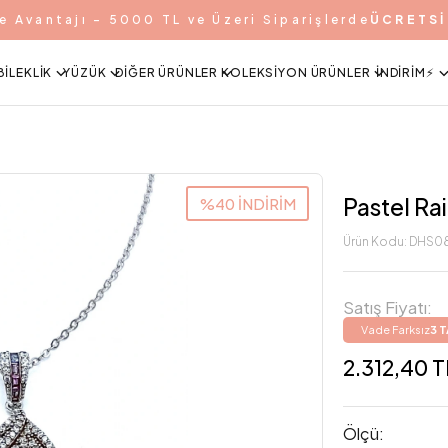
e Avantajı - 5000 TL ve Üzeri Siparişlerde
ÜCRETSİ
BILEKLIK
YÜZÜK
DIĞER ÜRÜNLER
KOLEKSIYON ÜRÜNLER
İNDIRIM⚡️
Pastel Ra
%40 İNDİRİM
Ürün Kodu:
DHS0
Satış Fiyatı:
Vade Farksız
3 
2.312,40 T
Ölçü: