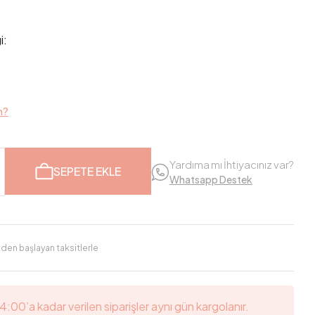
i:
m?
Yardıma mı İhtiyacınız var?
SEPETE EKLE
Whatsapp Destek
'den başlayan taksitlerle
14:00’a kadar verilen siparişler aynı gün kargolanır.