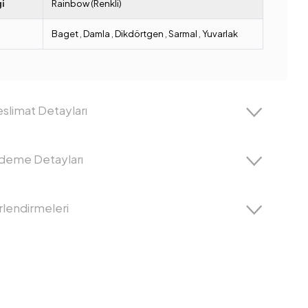
i
Rainbow (Renkli)
Baget
,
Damla
,
Dikdörtgen
,
Sarmal
,
Yuvarlak
slimat Detayları
Ödeme Detayları
lendirmeleri