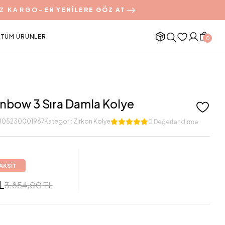
Z KARGO
-
EN YENİLERE GÖZ AT
TÜM ÜRÜNLER
0
inbow 3 Sıra Damla Kolye
805230001967
Kategori:
Zirkon Kolye
0 Değerlendirme
TAKSİT
L
3.854,00 TL