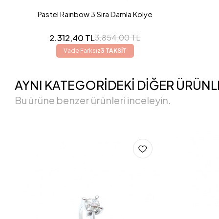
Pastel Rainbow 3 Sıra Damla Kolye
2.312,40 TL
3.854,00 TL
Vade Farksız
3 TAKSİT
AYNI KATEGORİDEKİ DİĞER ÜRÜNL
Bu ürüne benzer ürünleri inceleyin.