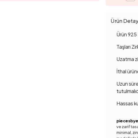
Ürün Detayl
Ürün 925 
Taşları Zi
Uzatma zin
İthal ürün
Uzun süre
tutulmalıd
Hassas ku
piecesby
ve zarif ta
minimal, zinc