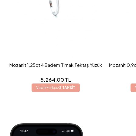
Mozanit 1,25ct 4 Badem Tırnak Tektaş Yüzük
Mozanit 0,9c
5.264,00 TL
Vade Farksız
3 TAKSİT