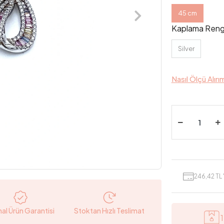
45 cm
Kaplama Reng
Silver
Nasıl Ölçü Alırı
246,42 TL 
nal Ürün Garantisi
Stoktan Hızlı Teslimat