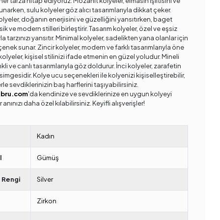
er tarza hitap ediyoruz. Mozanit kolyeler, elmasın ışıltısını ve
unarken, sulu kolyeler göz alıcı tasarımlarıyla dikkat çeker.
lyeler, doğanın enerjisini ve güzelliğini yansıtırken, baget
sik ve modern stilleri birleştirir. Tasarım kolyeler, özel ve eşsiz
la tarzınızı yansıtır. Minimal kolyeler, sadelikten yana olanlar için
çenek sunar. Zincir kolyeler, modern ve farklı tasarımlarıyla öne
 kolyeler, kişisel stilinizi ifade etmenin en güzel yoludur. Mineli
nkli ve canlı tasarımlarıyla göz doldurur. İnci kolyeler, zarafetin
simgesidir. Kolye ucu seçenekleri ile kolyenizi kişiselleştirebilir,
rle sevdiklerinizin baş harflerini taşıyabilirsiniz.
ebru.com
'da kendinize ve sevdiklerinize en uygun kolyeyi
r anınızı daha özel kılabilirsiniz. Keyifli alışverişler!
Kadın
l
Gümüş
 Rengi
Silver
Zirkon