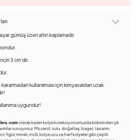
arı
ayar gümüş üzeri altın kaplamadır.
rkondur.
ciri 3 cm'dir.
dür.
 kararmadan kullanılması için kimyasaldan uzak
ır!
llanıma uygundur!
ebru.com
olarak kadın kolye koleksiyonumuzda birbirinden şık
sarımlar sunuyoruz. Mozanit, sulu, doğaltaş, baget, tasarım,
ir, figür, mineli, incili, kolye ucu ve harf kolyeler gibi çeşitli