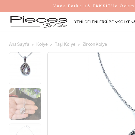
Vade Farksız
3 TAKSİT
'le Ödem
YENI GELENLER
KÜPE
KOLYE
Ana Sayfa
Kolye
Taşlı Kolye
Zirkon Kolye