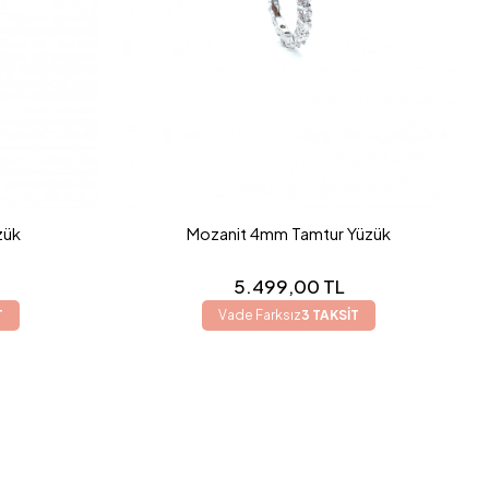
zük
Mozanit 4mm Tamtur Yüzük
5.499,00 TL
T
Vade Farksız
3 TAKSİT