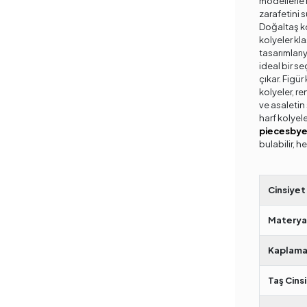
modellerle h
zarafetini s
Doğaltaş ko
kolyeler kla
tasarımlarıy
ideal bir se
çıkar. Figür
kolyeler, re
ve asaletin 
harf kolyele
piecesby
bulabilir, he
Cinsiyet
Materya
Kaplama
Taş Cinsi