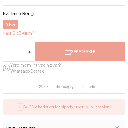
Kaplama Rengi:
Silver
Nasıl Ölçü Alırım?
SEPETE EKLE
Yardıma mı İhtiyacınız var?
Whatsapp Destek
297,51 TL 'den başlayan taksitlerle
14:00’a kadar verilen siparişler aynı gün kargolanır.