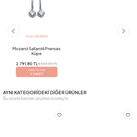
%40 İNDIRIM
Mozanit Sallantılı Prenses
Küpe
2.791,80 TL
4.653,00 TL
Vade Farksız
3 TAKSİT
AYNI KATEGORİDEKİ DİĞER ÜRÜNLER
Bu ürüne benzer ürünleri inceleyin.