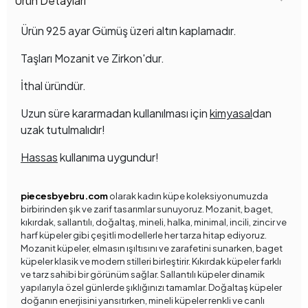
Ürün Detayları
Ürün 925 ayar Gümüş üzeri altın kaplamadır.
Taşları Mozanit ve Zirkon'dur.
İthal üründür.
Uzun süre kararmadan kullanılması için
kimyasal
dan
uzak tutulmalıdır!
Hassas
kullanıma uygundur!
piecesbyebru.com
olarak kadın küpe koleksiyonumuzda
birbirinden şık ve zarif tasarımlar sunuyoruz. Mozanit, baget,
kıkırdak, sallantılı, doğaltaş, mineli, halka, minimal, incili, zincir ve
harf küpeler gibi çeşitli modellerle her tarza hitap ediyoruz.
Mozanit küpeler, elmasın ışıltısını ve zarafetini sunarken, baget
küpeler klasik ve modern stilleri birleştirir. Kıkırdak küpeler farklı
ve tarz sahibi bir görünüm sağlar. Sallantılı küpeler dinamik
yapılarıyla özel günlerde şıklığınızı tamamlar. Doğaltaş küpeler
doğanın enerjisini yansıtırken, mineli küpeler renkli ve canlı