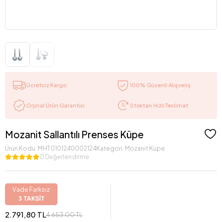
Ücretsiz Kargo
100% Güvenli Alışveirş
Stoktan Hızlı Teslimat
Orjinal Ürün Garantisi
Mozanit Sallantılı Prenses Küpe
Ürün Kodu:
MHT0101240002124
Kategori:
Mozanit Küpe
0 Değerlendirme
Vade Farksız
3 TAKSİT
2.791,80 TL
4.653,00 TL