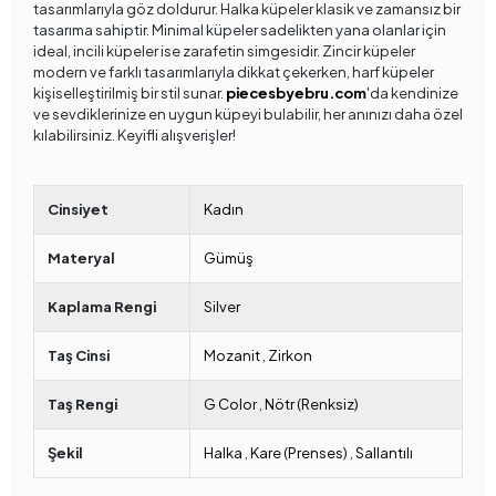
tasarımlarıyla göz doldurur. Halka küpeler klasik ve zamansız bir
tasarıma sahiptir. Minimal küpeler sadelikten yana olanlar için
ideal, incili küpeler ise zarafetin simgesidir. Zincir küpeler
modern ve farklı tasarımlarıyla dikkat çekerken, harf küpeler
kişiselleştirilmiş bir stil sunar.
piecesbyebru.com
'da kendinize
ve sevdiklerinize en uygun küpeyi bulabilir, her anınızı daha özel
kılabilirsiniz. Keyifli alışverişler!
Cinsiyet
Kadın
Materyal
Gümüş
Kaplama Rengi
Silver
Taş Cinsi
Mozanit
,
Zirkon
Taş Rengi
G Color
,
Nötr (Renksiz)
Şekil
Halka
,
Kare (Prenses)
,
Sallantılı