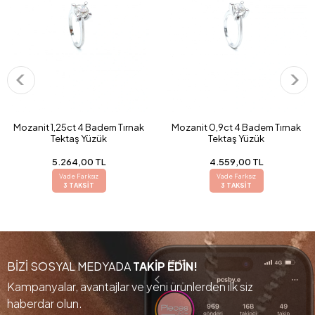
Mozanit 1,25ct 4 Badem Tırnak
Mozanit 0,9ct 4 Badem Tırnak
Tektaş Yüzük
Tektaş Yüzük
5.264,00 TL
4.559,00 TL
Vade Farksız
Vade Farksız
3 TAKSİT
3 TAKSİT
BİZİ SOSYAL MEDYADA
TAKİP EDİN!
Kampanyalar, avantajlar ve yeni ürünlerden ilk siz
haberdar olun.