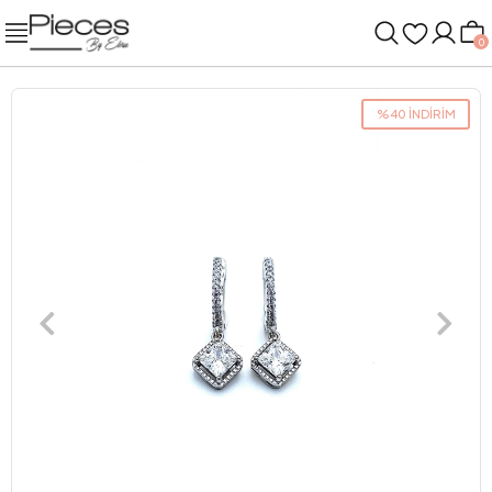
0
%40 İNDİRİM