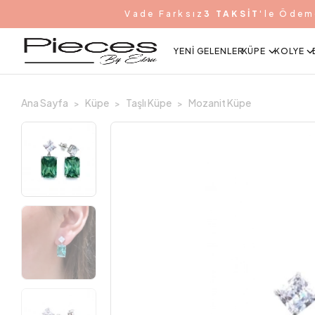
Vade Farksız
3 TAKSİT
'le Ödem
YENI GELENLER
KÜPE
KOLYE
Ana Sayfa
Küpe
Taşlı Küpe
Mozanit Küpe