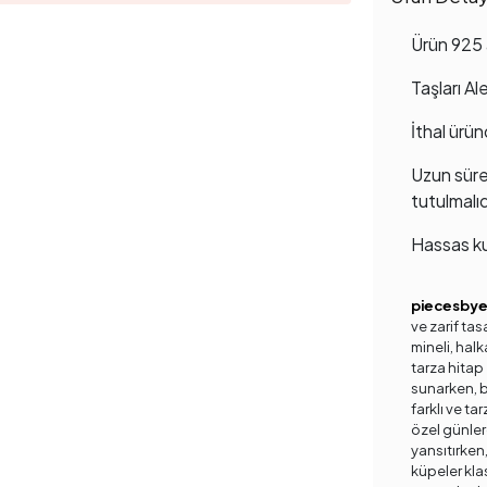
Ürün 925 
Taşları Ale
İthal ürün
Uzun süre
tutulmalıd
Hassas ku
piecesby
ve zarif tas
mineli, halk
tarza hitap 
sunarken, ba
farklı ve ta
özel günler
yansıtırken,
küpeler kla