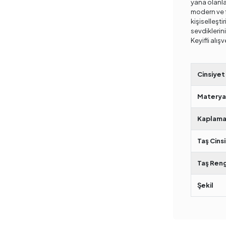
yana olanlar
modern ve f
kişiselleştir
sevdiklerini
Keyifli alışv
Cinsiyet
Materya
Kaplama
Taş Cinsi
Taş Reng
Şekil