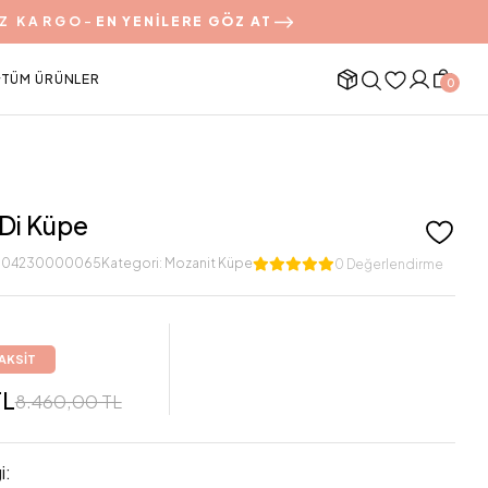
Z KARGO
-
EN YENİLERE GÖZ AT
TÜM ÜRÜNLER
0
 Di Küpe
904230000065
Kategori:
Mozanit Küpe
0 Değerlendirme
TAKSİT
TL
8.460,00 TL
i: