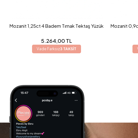
Mozanit 1,25ct 4 Badem Tırnak Tektaş Yüzük
Mozanit 0,9c
5.264,00 TL
Vade Farksız
3 TAKSİT