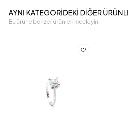
AYNI KATEGORİDEKİ DİĞER ÜRÜNL
Bu ürüne benzer ürünleri inceleyin.