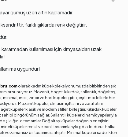
ayar gümüş üzeri altın kaplamadır.
ksandrittir, farklı ışıklarda renk değiştirir.
dür.
 kararmadan kullanılması için kimyasaldan uzak
ır!
llanıma uygundur!
ebru.com
olarak kadın küpe koleksiyonumuzda birbirinden şık
arımlar sunuyoruz. Mozanit, baget, kıkırdak, sallantılı, doğaltaş,
a, minimal, incili, zincir ve harf küpeler gibi çeşitli modellerle her
ediyoruz. Mozanit küpeler, elmasın ışıltısını ve zarafetini
get küpeler klasik ve modern stilleri birleştirir. Kıkırdak küpeler
rz sahibi bir görünüm sağlar. Sallantılı küpeler dinamik yapılarıyla
de şıklığınızı tamamlar. Doğaltaş küpeler doğanın enerjisini
 mineli küpeler renkli ve canlı tasarımlarıyla göz doldurur. Halka
sik ve zamansız bir tasarıma sahiptir. Minimal küpeler sadelikten