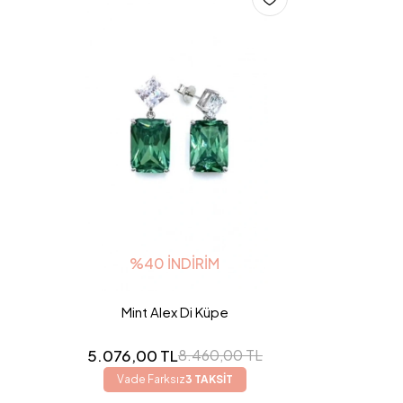
%40 İNDIRIM
Mint Alex Di Küpe
5.076,00 TL
8.460,00 TL
Vade Farksız
3 TAKSİT