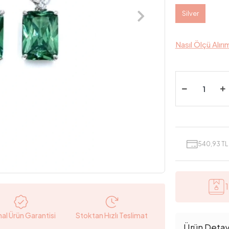
Silver
Nasıl Ölçü Alırı
540,93 TL 
nal Ürün Garantisi
Stoktan Hızlı Teslimat
Ürün Detayl