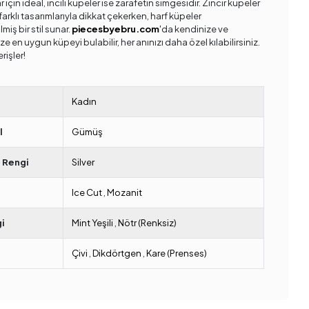
 için ideal, incili küpeler ise zarafetin simgesidir. Zincir küpeler
arklı tasarımlarıyla dikkat çekerken, harf küpeler
ilmiş bir stil sunar.
piecesbyebru.com
'da kendinize ve
ze en uygun küpeyi bulabilir, her anınızı daha özel kılabilirsiniz.
erişler!
Kadın
l
Gümüş
 Rengi
Silver
Ice Cut
,
Mozanit
i
Mint Yeşili
,
Nötr (Renksiz)
Çivi
,
Dikdörtgen
,
Kare (Prenses)