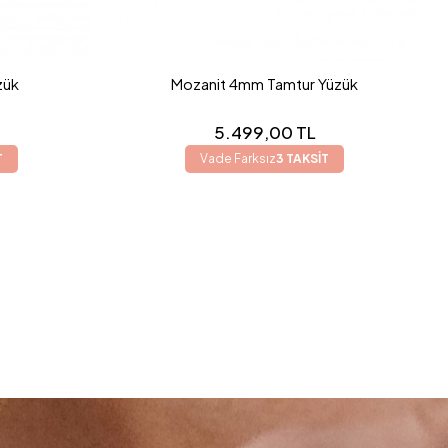
zük
Mozanit 4mm Tamtur Yüzük
5.499,00 TL
T
Vade Farksız
3 TAKSİT