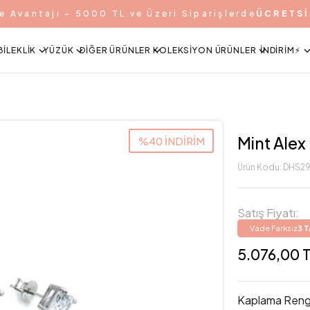
e Avantajı - 5000 TL ve Üzeri Siparişlerde
ÜCRETSİ
BILEKLIK
YÜZÜK
DIĞER ÜRÜNLER
KOLEKSIYON ÜRÜNLER
İNDIRIM⚡️
Mint Alex
%40 İNDİRİM
Ürün Kodu:
DHS2
Satış Fiyatı:
Vade Farksız
3 
5.076,00 
Kaplama Reng