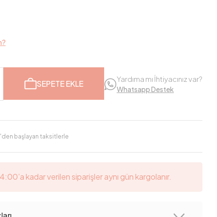
m?
Yardıma mı İhtiyacınız var?
SEPETE EKLE
Whatsapp Destek
'den başlayan taksitlerle
14:00’a kadar verilen siparişler aynı gün kargolanır.
arı