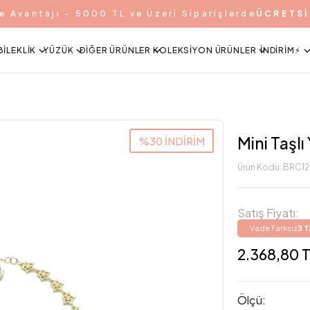
e Avantajı - 5000 TL ve Üzeri Siparişlerde
ÜCRETSİ
BILEKLIK
YÜZÜK
DIĞER ÜRÜNLER
KOLEKSIYON ÜRÜNLER
İNDIRIM⚡️
Mini Taşlı 
%30 İNDİRİM
Ürün Kodu:
BRC1
Satış Fiyatı:
Vade Farksız
3 
2.368,80 
Ölçü: