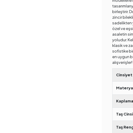
modellerle h
tasarımlarıy
birleştirir.
zincir bilek
sadelikten y
özel ve eşsiz
asaletin sim
yoludur. Kel
klasik ve za
sofistike bir
en uygun bile
alışverişler!
Cinsiyet
Materya
Kaplama
Taş Cinsi
Taş Reng