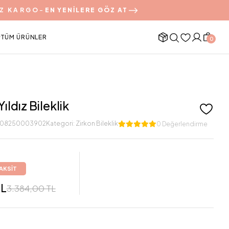
Z KARGO
-
EN YENİLERE GÖZ AT
TÜM ÜRÜNLER
0
Yıldız Bileklik
208250003902
Kategori:
Zirkon Bileklik
0 Değerlendirme
TAKSİT
TL
3.384,00 TL