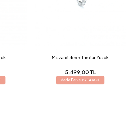
zük
Mozanit 4mm Tamtur Yüzük
5.499,00 TL
T
Vade Farksız
3 TAKSİT