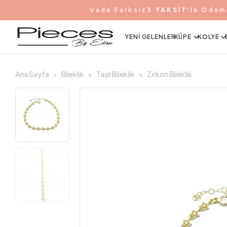
Vade Farksız
3 TAKSİT
'le Ödem
YENI GELENLER
KÜPE
KOLYE
Ana Sayfa
Bileklik
Taşlı Bileklik
Zirkon Bileklik