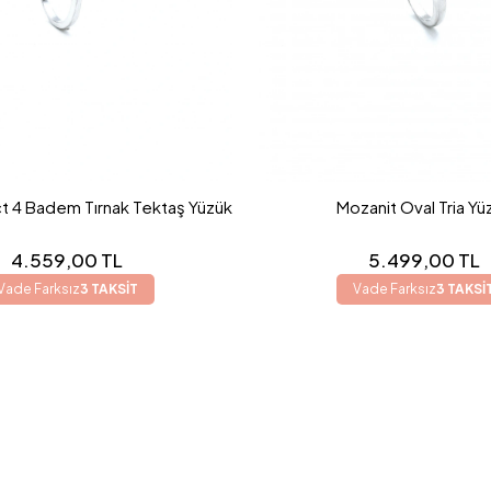
t 4 Badem Tırnak Tektaş Yüzük
Mozanit Oval Tria Yü
4.559,00 TL
5.499,00 TL
Vade Farksız
3 TAKSİT
Vade Farksız
3 TAKSİ