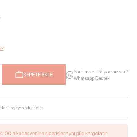
i:
m?
Yardıma mı İhtiyacınız var?
SEPETE EKLE
Whatsapp Destek
'den başlayan taksitlerle
14:00’a kadar verilen siparişler aynı gün kargolanır.