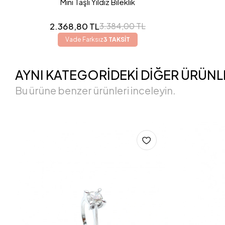
Mini Taşlı Yıldız Bileklik
2.368,80 TL
3.384,00 TL
Vade Farksız
3 TAKSİT
AYNI KATEGORİDEKİ DİĞER ÜRÜNL
Bu ürüne benzer ürünleri inceleyin.