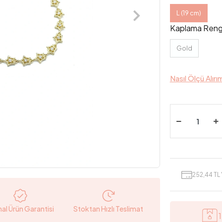
L (19 cm)
Kaplama Reng
Gold
Nasıl Ölçü Alırı
252,44 TL 
nal Ürün Garantisi
Stoktan Hızlı Teslimat