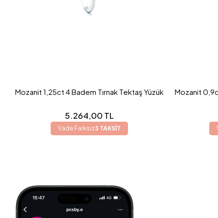
Mozanit 1,25ct 4 Badem Tırnak Tektaş Yüzük
Mozanit 0,9c
5.264,00 TL
Vade Farksız
3 TAKSİT