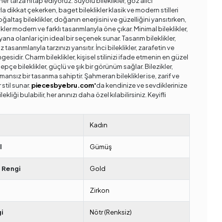
er tarza hitap ediyoruz. Suyolu bileklikler, göz alıcı
la dikkat çekerken, baget bileklikler klasik ve modern stilleri
 Doğaltaş bileklikler, doğanın enerjisini ve güzelliğini yansıtırken,
likler modern ve farklı tasarımlarıyla öne çıkar. Minimal bileklikler,
ana olanlar için ideal bir seçenek sunar. Tasarım bileklikler,
 tasarımlarıyla tarzınızı yansıtır. İnci bileklikler, zarafetin ve
gesidir. Charm bileklikler, kişisel stilinizi ifade etmenin en güzel
epçe bileklikler, güçlü ve şık bir görünüm sağlar. Bilezikler,
mansız bir tasarıma sahiptir. Şahmeran bileklikler ise, zarif ve
 stil sunar.
piecesbyebru.com'
da kendinize ve sevdiklerinize
kliği bulabilir, her anınızı daha özel kılabilirsiniz. Keyifli
Kadın
l
Gümüş
 Rengi
Gold
Zirkon
i
Nötr (Renksiz)