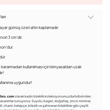
arı
ayar gümüş üzeri altın kaplamadır.
ciri 3 cm'dir.
rkon'dur.
dür.
 kararmadan kullanılması için kimyasaldan uzak
ır!
llanıma uygundur!
ebru.com
olarak kadın bileklik koleksiyonumuzda birbirinden
 tasarımlar sunuyoruz. Suyolu, baget, doğaltaş, zincir, minimal,
ili, charm, kelepçe, bilezik ve şahmeran bileklikler gibi çeşitli