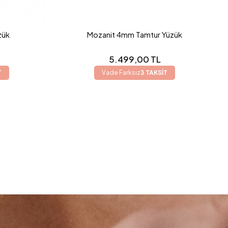
zük
Mozanit 4mm Tamtur Yüzük
5.499,00 TL
T
Vade Farksız
3 TAKSİT