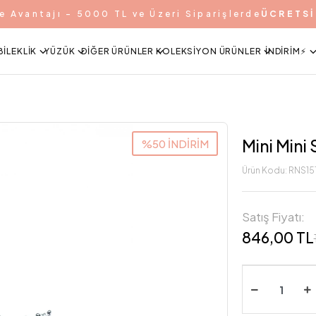
e Avantajı - 5000 TL ve Üzeri Siparişlerde
ÜCRETSİ
BILEKLIK
YÜZÜK
DIĞER ÜRÜNLER
KOLEKSIYON ÜRÜNLER
İNDIRIM⚡️
Mini Mini 
%50 İNDİRİM
Ürün Kodu:
RNS15
Satış Fiyatı:
846,00 TL