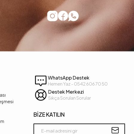
WhatsApp Destek
Hemen Yaz - 0542 606 70 50
Destek Merkezi
kası
Sıkça Sorulan Sorular
leşmesi
BİZE KATILIN
şim