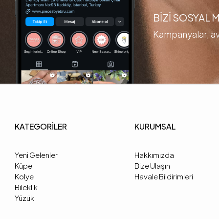
BİZİ SOSYAL
Kampanyalar, ava
KATEGORİLER
KURUMSAL
Yeni Gelenler
Hakkımızda
Küpe
Bize Ulaşın
Kolye
Havale Bildirimleri
Bileklik
Yüzük