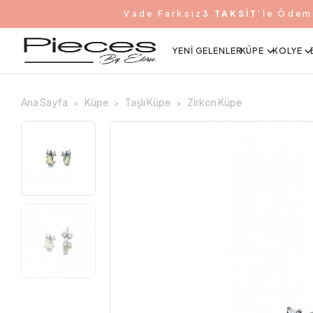
Vade Farksız
3 TAKSİT
'le Ödem
YENI GELENLER
KÜPE
KOLYE
Ana Sayfa
Küpe
Taşlı Küpe
Zirkon Küpe