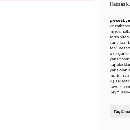
Hassas ku
piecesby
ve zarif tas
mineli, halk
tarza hitap 
sunarken, ba
farklı ve ta
özel günler
yansıtırken,
küpeler kla
yana olanlar
modern ve f
kişiselleştir
sevdiklerini
Keyifli alışv
Taş Cinsi