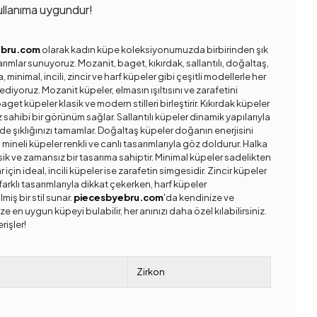
llanıma uygundur!
ebru.com
olarak kadın küpe koleksiyonumuzda birbirinden şık
arımlar sunuyoruz. Mozanit, baget, kıkırdak, sallantılı, doğaltaş,
a, minimal, incili, zincir ve harf küpeler gibi çeşitli modellerle her
ediyoruz. Mozanit küpeler, elmasın ışıltısını ve zarafetini
get küpeler klasik ve modern stilleri birleştirir. Kıkırdak küpeler
rz sahibi bir görünüm sağlar. Sallantılı küpeler dinamik yapılarıyla
de şıklığınızı tamamlar. Doğaltaş küpeler doğanın enerjisini
 mineli küpeler renkli ve canlı tasarımlarıyla göz doldurur. Halka
sik ve zamansız bir tasarıma sahiptir. Minimal küpeler sadelikten
 için ideal, incili küpeler ise zarafetin simgesidir. Zincir küpeler
arklı tasarımlarıyla dikkat çekerken, harf küpeler
ilmiş bir stil sunar.
piecesbyebru.com
'da kendinize ve
ze en uygun küpeyi bulabilir, her anınızı daha özel kılabilirsiniz.
erişler!
Zirkon