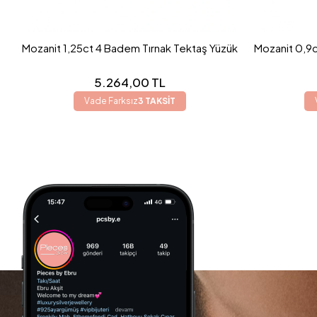
Mozanit 1,25ct 4 Badem Tırnak Tektaş Yüzük
Mozanit 0,9c
5.264,00 TL
Vade Farksız
3 TAKSİT