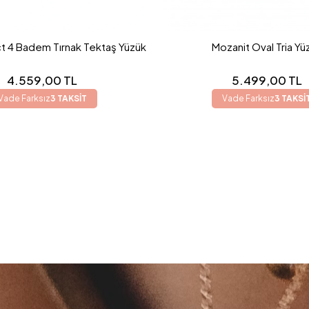
t 4 Badem Tırnak Tektaş Yüzük
Mozanit Oval Tria Yü
4.559,00 TL
5.499,00 TL
Vade Farksız
3 TAKSİT
Vade Farksız
3 TAKSİ