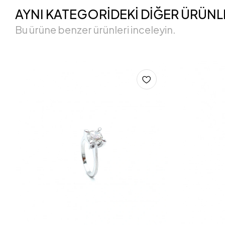
AYNI KATEGORİDEKİ DİĞER ÜRÜNL
Bu ürüne benzer ürünleri inceleyin.