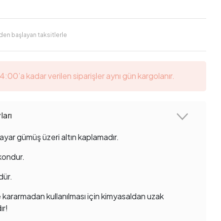
'den başlayan taksitlerle
14:00’a kadar verilen siparişler aynı gün kargolanır.
arı
ayar gümüş üzeri altın kaplamadır.
rkondur.
dür.
 kararmadan kullanılması için kimyasaldan uzak
ır!