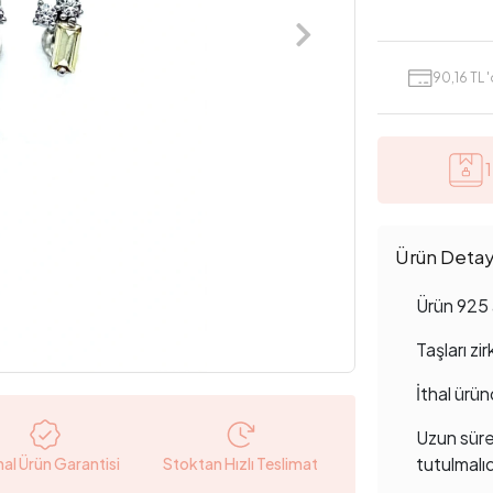
90,16 TL 
Ürün Detayl
Ürün 925 
Taşları zi
İthal ürün
Uzun süre
tutulmalıd
nal Ürün Garantisi
Stoktan Hızlı Teslimat