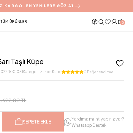
Z KARGO
-
EN YENİLERE GÖZ AT
TÜM ÜRÜNLER
0
Sarı Taşlı Küpe
10220001081
Kategori:
Zirkon Küpe
0 Değerlendirme
1.692,00 TL
Yardıma mı İhtiyacınız var?
SEPETE EKLE
Whatsapp Destek