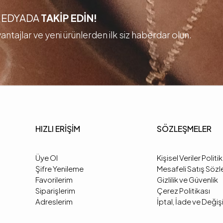
 MEDYADA
TAKİP EDİN!
ntajlar ve yeni ürünlerden ilk siz haberdar olun.
HIZLI ERİŞİM
SÖZLEŞMELER
Üye Ol
Kişisel Veriler Politi
Şifre Yenileme
Mesafeli Satış Söz
Favorilerim
Gizlilik ve Güvenlik
Siparişlerim
Çerez Politikası
Adreslerim
İptal, İade ve Deği