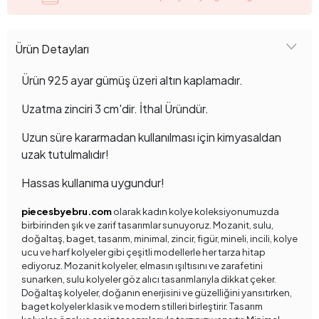
Ürün Detayları
Ürün 925 ayar gümüş üzeri altın kaplamadır.
Uzatma zinciri 3 cm'dir. İthal Üründür.
Uzun süre kararmadan kullanılması için kimyasaldan
uzak tutulmalıdır!
Hassas kullanıma uygundur!
piecesbyebru.com
olarak kadın kolye koleksiyonumuzda
birbirinden şık ve zarif tasarımlar sunuyoruz. Mozanit, sulu,
doğaltaş, baget, tasarım, minimal, zincir, figür, mineli, incili, kolye
ucu ve harf kolyeler gibi çeşitli modellerle her tarza hitap
ediyoruz. Mozanit kolyeler, elmasın ışıltısını ve zarafetini
sunarken, sulu kolyeler göz alıcı tasarımlarıyla dikkat çeker.
Doğaltaş kolyeler, doğanın enerjisini ve güzelliğini yansıtırken,
baget kolyeler klasik ve modern stilleri birleştirir. Tasarım