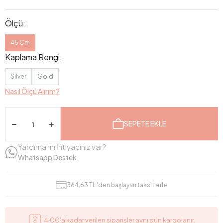
Ölçü:
45 Cm
Kaplama Rengi:
Silver
Gold
Nasıl Ölçü Alırım?
SEPETE EKLE
Yardıma mı İhtiyacınız var?
Whatsapp Destek
364,63 TL 'den başlayan taksitlerle
14:00’a kadar verilen siparişler aynı gün kargolanır.