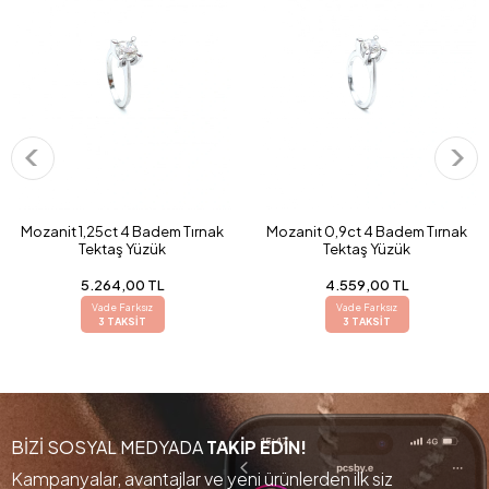
Mozanit 1,25ct 4 Badem Tırnak
Mozanit 0,9ct 4 Badem Tırnak
Tektaş Yüzük
Tektaş Yüzük
5.264,00 TL
4.559,00 TL
Vade Farksız
Vade Farksız
3 TAKSİT
3 TAKSİT
BİZİ SOSYAL MEDYADA
TAKİP EDİN!
Kampanyalar, avantajlar ve yeni ürünlerden ilk siz