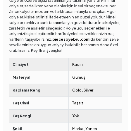
kolyeler, özel ve eşsiz tasarımlarıyla tarzınızı yansıtır. Minimal
kolyeler, sadelikten yana olanlar için ideal bir seçenek sunar.
Zincir kolyeler, modern ve farklı tasarımlarıyla öne çıkar. Figür
kolyeler, kişisel stilinizi ifade etmenin en güzel yoludur. Mineli
kolyeler, renkli ve canlı tasarımlarıyla göz doldurur. İnci kolyeler,
zarafetin ve asaletin simgesidir. Kolye ucu seçenekleri ile
kolyenizi kişiselleştirebilir, harf kolyelerle sevdiklerinizin baş
harflerini taşıyabilirsiniz.
piecesbyebru.com
'da kendinize ve
sevdiklerinize en uygun kolyeyi bulabilir, her anınızı daha özel
kılabilirsiniz. Keyifli alışverişler!
Cinsiyet
Kadın
Materyal
Gümüş
Kaplama Rengi
Gold
,
Silver
Taş Cinsi
Taşsız
Taş Rengi
Yok
Şekil
Marka
,
Yonca