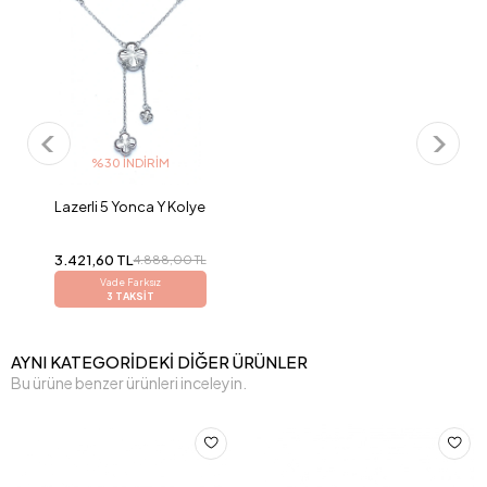
%30 İNDIRIM
Lazerli 5 Yonca Y Kolye
3.421,60 TL
4.888,00 TL
Vade Farksız
3 TAKSİT
AYNI KATEGORİDEKİ DİĞER ÜRÜNLER
Bu ürüne benzer ürünleri inceleyin.