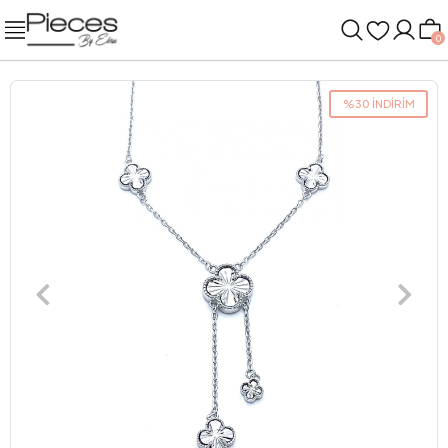
0
%30 İNDİRİM