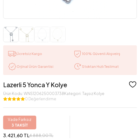
Ücretsiz Kargo
100% Güvenli Alışveirş
Stoktan Hızlı Teslimat
Orjinal Ürün Garantisi
Lazerli 5 Yonca Y Kolye
Ürün Kodu:
WNS1206250003738
Kategori:
Taşsız Kolye
0 Değerlendirme
Vade Farksız
3 TAKSİT
3.421,60 TL
4.888,00 TL