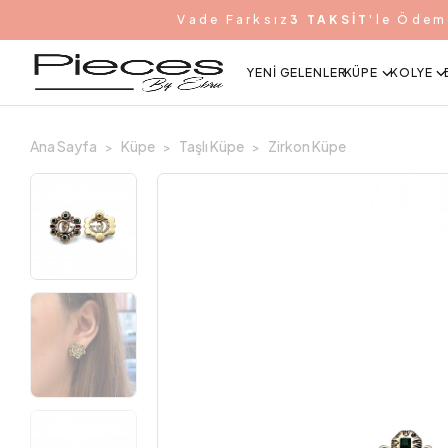
Vade Farksız
3 TAKSİT
'le Ödem
YENI GELENLER
KÜPE
KOLYE
Ana Sayfa
Küpe
Taşlı Küpe
Zirkon Küpe