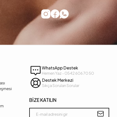
WhatsApp Destek
Hemen Yaz - 0542 606 70 50
Destek Merkezi
kası
Sıkça Sorulan Sorular
leşmesi
BİZE KATILIN
şim