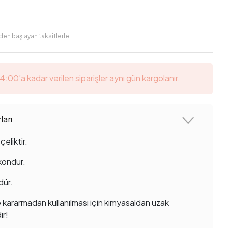
'den başlayan taksitlerle
14:00’a kadar verilen siparişler aynı gün kargolanır.
arı
çeliktir.
rkondur.
dür.
 kararmadan kullanılması için kimyasaldan uzak
ır!