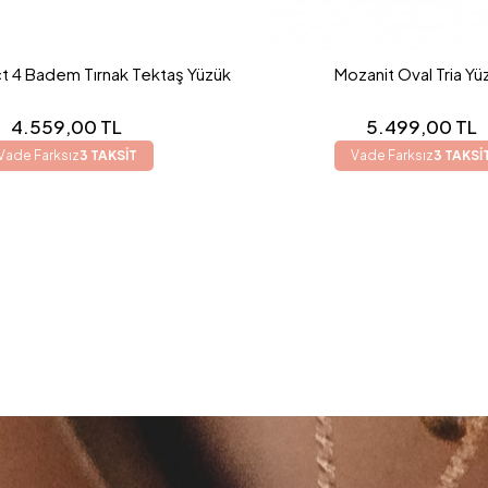
t 4 Badem Tırnak Tektaş Yüzük
Mozanit Oval Tria Yü
4.559,00 TL
5.499,00 TL
Vade Farksız
3 TAKSİT
Vade Farksız
3 TAKSİ