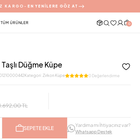
Z KARGO
-
EN YENİLERE GÖZ AT
TÜM ÜRÜNLER
0
 Taşlı Düğme Küpe
01210000442
Kategori:
Zirkon Küpe
0 Değerlendirme
1.692,00 TL
Yardıma mı İhtiyacınız var?
SEPETE EKLE
Whatsapp Destek