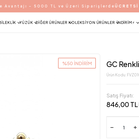
e Avantajı - 5000 TL ve Üzeri Siparişlerde
ÜCRETSİ
BILEKLIK
YÜZÜK
DIĞER ÜRÜNLER
KOLEKSIYON ÜRÜNLER
İNDIRIM⚡️
GC Renkli
%50 İNDİRİM
Ürün Kodu:
FVZ01
Satış Fiyatı:
846,00 TL