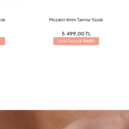
zük
Mozanit 4mm Tamtur Yüzük
5.499,00 TL
T
Vade Farksız
3 TAKSİT