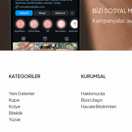
BİZİ SOSYAL
Kampanyalar, ava
KATEGORİLER
KURUMSAL
Yeni Gelenler
Hakkımızda
Küpe
Bize Ulaşın
Kolye
Havale Bildirimleri
Bileklik
Yüzük