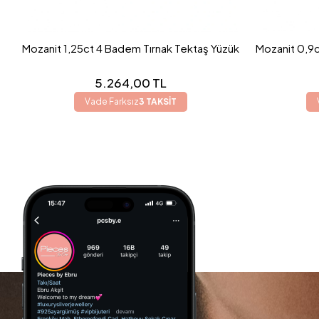
Mozanit 1,25ct 4 Badem Tırnak Tektaş Yüzük
Mozanit 0,9c
5.264,00 TL
Vade Farksız
3 TAKSİT