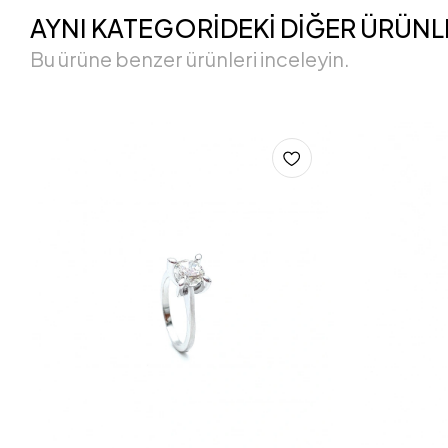
AYNI KATEGORİDEKİ DİĞER ÜRÜNL
Bu ürüne benzer ürünleri inceleyin.