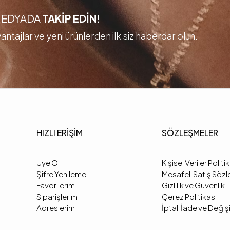
 MEDYADA
TAKİP EDİN!
ntajlar ve yeni ürünlerden ilk siz haberdar olun.
HIZLI ERİŞİM
SÖZLEŞMELER
Üye Ol
Kişisel Veriler Politi
Şifre Yenileme
Mesafeli Satış Söz
Favorilerim
Gizlilik ve Güvenlik
Siparişlerim
Çerez Politikası
Adreslerim
İptal, İade ve Deği