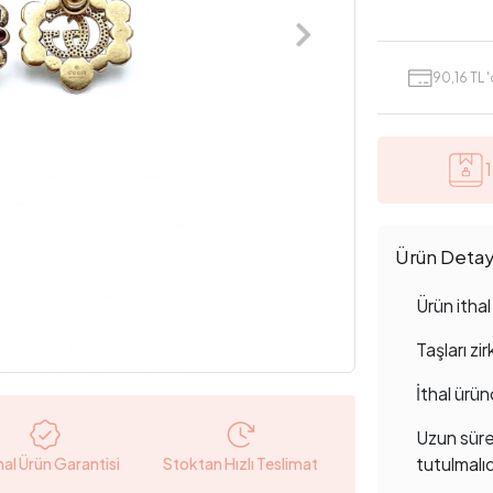
90,16 TL 
Ürün Detayl
Ürün ithal 
Taşları zi
İthal ürün
Uzun süre
tutulmalıd
nal Ürün Garantisi
Stoktan Hızlı Teslimat