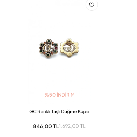
%50 İNDIRIM
GC Renkli Taşlı Düğme Küpe
846,00 TL
1.692,00 TL