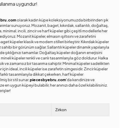
llanıma uygundur!
ebru.com
olarak kadın küpe koleksiyonumuzda birbirinden şık
arımlar sunuyoruz. Mozanit, baget, kıkırdak, sallantılı, doğaltaş,
a, minimal, incili, zincir ve harf küpeler gibi çeşitli modellerle her
ediyoruz. Mozanit küpeler, elmasın ışıltısını ve zarafetini
get küpeler klasik ve modern stilleri birleştirir. Kıkırdak küpeler
rz sahibi bir görünüm sağlar. Sallantılı küpeler dinamik yapılarıyla
de şıklığınızı tamamlar. Doğaltaş küpeler doğanın enerjisini
 mineli küpeler renkli ve canlı tasarımlarıyla göz doldurur. Halka
sik ve zamansız bir tasarıma sahiptir. Minimal küpeler sadelikten
 için ideal, incili küpeler ise zarafetin simgesidir. Zincir küpeler
arklı tasarımlarıyla dikkat çekerken, harf küpeler
ilmiş bir stil sunar.
piecesbyebru.com
'da kendinize ve
ze en uygun küpeyi bulabilir, her anınızı daha özel kılabilirsiniz.
erişler!
Zirkon