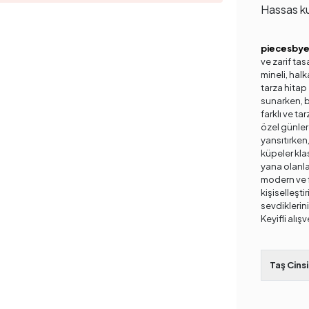
Hassas ku
piecesby
ve zarif tas
mineli, halk
tarza hitap 
sunarken, ba
farklı ve ta
özel günler
yansıtırken,
küpeler kla
yana olanlar
modern ve f
kişiselleştir
sevdiklerini
Keyifli alışv
Taş Cinsi