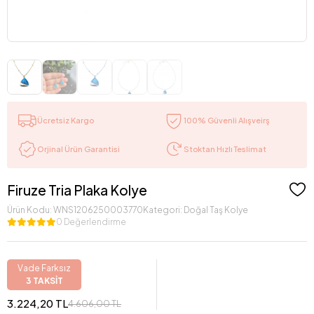
Ücretsiz Kargo
100% Güvenli Alışveirş
Stoktan Hızlı Teslimat
Orjinal Ürün Garantisi
Firuze Tria Plaka Kolye
Ürün Kodu:
WNS1206250003770
Kategori:
Doğal Taş Kolye
0 Değerlendirme
Vade Farksız
3 TAKSİT
3.224,20 TL
4.606,00 TL