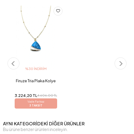
%30 İNDIRIM
Firuze Tria Plaka Kolye
3.224,20 TL
4.606,00 TL
Vade Farksız
3 TAKSİT
AYNI KATEGORİDEKİ DİĞER ÜRÜNLER
Bu ürüne benzer ürünleri inceleyin.