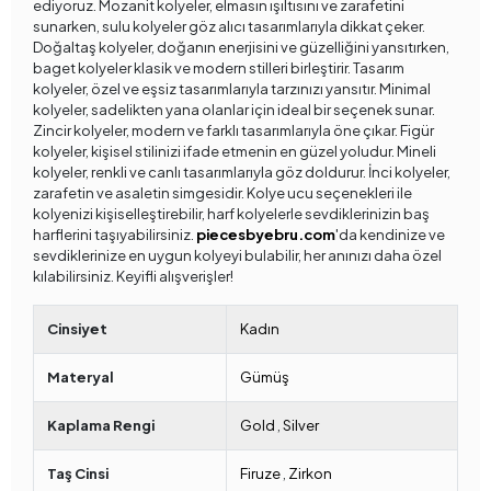
ediyoruz. Mozanit kolyeler, elmasın ışıltısını ve zarafetini
sunarken, sulu kolyeler göz alıcı tasarımlarıyla dikkat çeker.
Doğaltaş kolyeler, doğanın enerjisini ve güzelliğini yansıtırken,
baget kolyeler klasik ve modern stilleri birleştirir. Tasarım
kolyeler, özel ve eşsiz tasarımlarıyla tarzınızı yansıtır. Minimal
kolyeler, sadelikten yana olanlar için ideal bir seçenek sunar.
Zincir kolyeler, modern ve farklı tasarımlarıyla öne çıkar. Figür
kolyeler, kişisel stilinizi ifade etmenin en güzel yoludur. Mineli
kolyeler, renkli ve canlı tasarımlarıyla göz doldurur. İnci kolyeler,
zarafetin ve asaletin simgesidir. Kolye ucu seçenekleri ile
kolyenizi kişiselleştirebilir, harf kolyelerle sevdiklerinizin baş
harflerini taşıyabilirsiniz.
piecesbyebru.com
'da kendinize ve
sevdiklerinize en uygun kolyeyi bulabilir, her anınızı daha özel
kılabilirsiniz. Keyifli alışverişler!
Cinsiyet
Kadın
Materyal
Gümüş
Kaplama Rengi
Gold
,
Silver
Taş Cinsi
Firuze
,
Zirkon