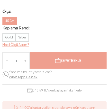
Ölçü:
45 Cm
Kaplama Rengi:
Gold
Silver
Nasıl Ölçü Alırım?
SEPETE EKLE
Yardıma mı İhtiyacınız var?
Whatsapp Destek
343,59 TL 'den başlayan taksitlerle
14:00’a kadar verilen siparişler aynı gün kargolanır.