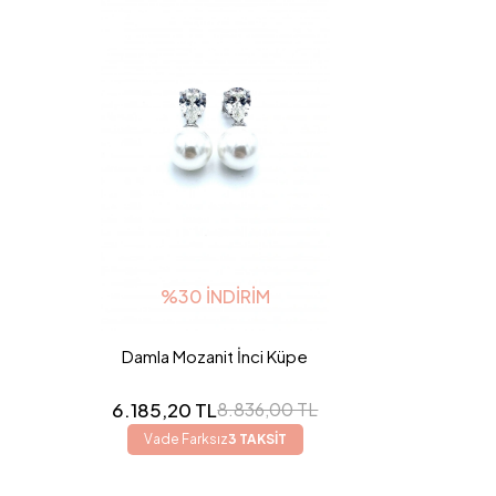
%30 İNDIRIM
Damla Mozanit İnci Küpe
6.185,20 TL
8.836,00 TL
Vade Farksız
3 TAKSİT