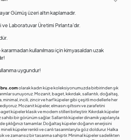
ayar Gümüş üzeri altın kaplamadır.
ci ve Laboratuvar Üretimi Pırlanta'dır.
dür.
 kararmadan kullanılması için kimyasaldan uzak
ır!
llanıma uygundur!
ebru.com
olarak kadın küpe koleksiyonumuzda birbirinden şık
arımlar sunuyoruz. Mozanit, baget, kıkırdak, sallantılı, doğaltaş,
a, minimal, incili, zincir ve harf küpeler gibi çeşitli modellerle her
ediyoruz. Mozanit küpeler, elmasın ışıltısını ve zarafetini
get küpeler klasik ve modern stilleri birleştirir. Kıkırdak küpeler
rz sahibi bir görünüm sağlar. Sallantılı küpeler dinamik yapılarıyla
de şıklığınızı tamamlar. Doğaltaş küpeler doğanın enerjisini
 mineli küpeler renkli ve canlı tasarımlarıyla göz doldurur. Halka
sik ve zamansız bir tasarıma sahiptir. Minimal küpeler sadelikten