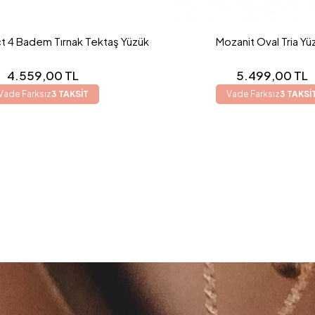
t 4 Badem Tırnak Tektaş Yüzük
Mozanit Oval Tria Yü
4.559,00 TL
5.499,00 TL
Vade Farksız
3 TAKSİT
Vade Farksız
3 TAKSİ