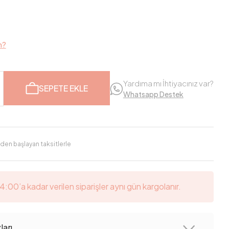
m?
Yardıma mı İhtiyacınız var?
SEPETE EKLE
Whatsapp Destek
'den başlayan taksitlerle
14:00’a kadar verilen siparişler aynı gün kargolanır.
arı