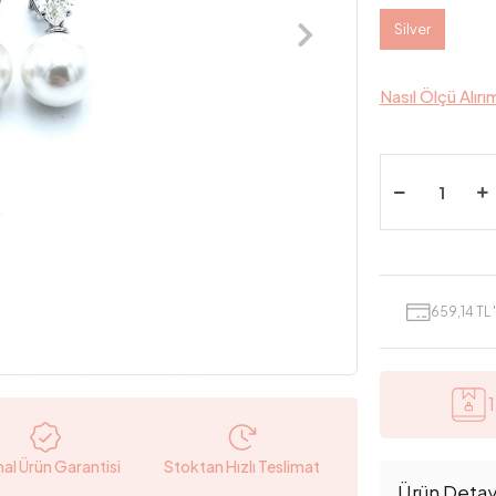
Silver
Nasıl Ölçü Alırı
659,14 TL 
nal Ürün Garantisi
Stoktan Hızlı Teslimat
Ürün Detayl