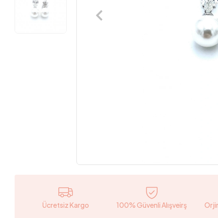
Ücretsiz Kargo
100% Güvenli Alışveirş
Orji