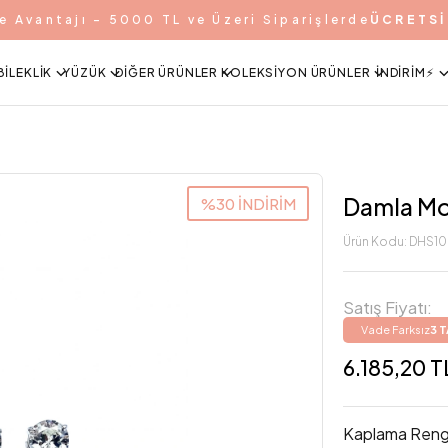
e Avantajı - 5000 TL ve Üzeri Siparişlerde
ÜCRETSİ
BILEKLIK
YÜZÜK
DIĞER ÜRÜNLER
KOLEKSIYON ÜRÜNLER
İNDIRIM⚡️
Damla Moz
%30 İNDİRİM
Ürün Kodu:
DHS1
Satış Fiyatı:
Vade Farksız
3 
6.185,20 T
Kaplama Reng