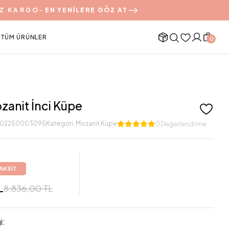
Z KARGO
-
EN YENİLERE GÖZ AT
TÜM ÜRÜNLER
0
anit İnci Küpe
002250003095
Kategori:
Mozanit Küpe
0 Değerlendirme
TAKSİT
L
8.836,00 TL
i: