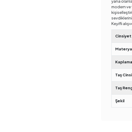
yana olanlar
modern ve f
kişiselleştir
sevdiklerini
Keyifli alışv
Cinsiyet
Materya
Kaplama
Taş Cinsi
Taş Reng
Şekil