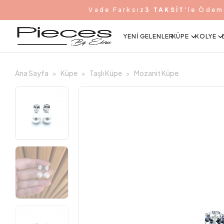
Vade Farksız
3 TAKSİT
'le Ödem
YENI GELENLER
KÜPE
KOLYE
Ana Sayfa
Küpe
Taşlı Küpe
Mozanit Küpe