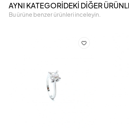
AYNI KATEGORİDEKİ DİĞER ÜRÜNL
Bu ürüne benzer ürünleri inceleyin.