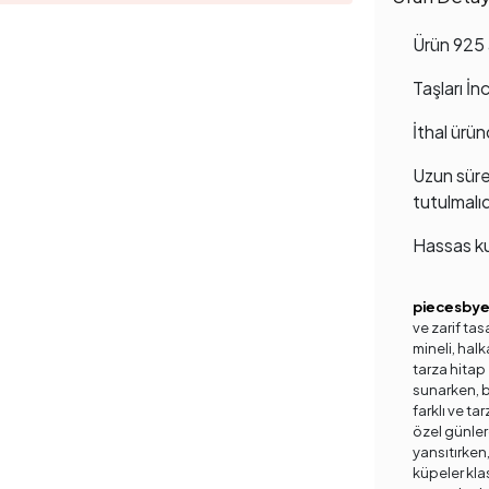
Ürün 925 
Taşları İn
İthal ürün
Uzun süre
tutulmalıd
Hassas ku
piecesby
ve zarif tas
mineli, halk
tarza hitap 
sunarken, ba
farklı ve ta
özel günler
yansıtırken,
küpeler kla