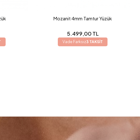
zük
Mozanit 4mm Tamtur Yüzük
5.499,00 TL
T
Vade Farksız
3 TAKSİT