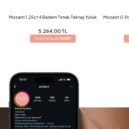
Mozanit 1,25ct 4 Badem Tırnak Tektaş Yüzük
Mozanit 0,9c
5.264,00 TL
Vade Farksız
3 TAKSİT