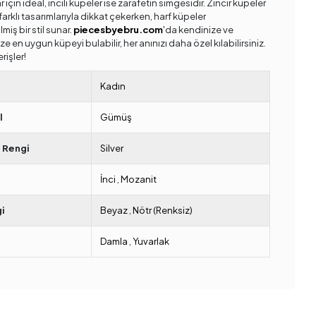
 için ideal, incili küpeler ise zarafetin simgesidir. Zincir küpeler
arklı tasarımlarıyla dikkat çekerken, harf küpeler
ilmiş bir stil sunar.
piecesbyebru.com
'da kendinize ve
ze en uygun küpeyi bulabilir, her anınızı daha özel kılabilirsiniz.
erişler!
Kadın
l
Gümüş
 Rengi
Silver
İnci
,
Mozanit
i
Beyaz
,
Nötr (Renksiz)
Damla
,
Yuvarlak