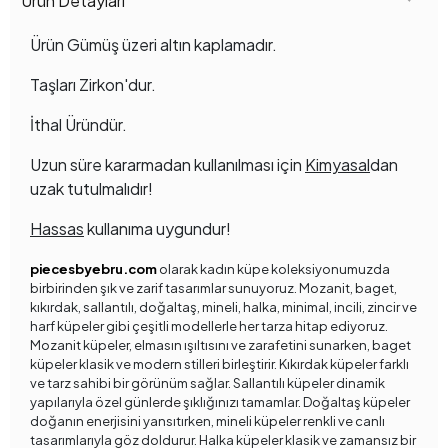
Ürün Detayları
Ürün Gümüş üzeri altın kaplamadır.
Taşları Zirkon'dur.
İthal Üründür.
Uzun süre kararmadan kullanılması için
Kimyasal
dan
uzak tutulmalıdır!
Hassas
kullanıma uygundur!
piecesbyebru.com
olarak kadın küpe koleksiyonumuzda
birbirinden şık ve zarif tasarımlar sunuyoruz. Mozanit, baget,
kıkırdak, sallantılı, doğaltaş, mineli, halka, minimal, incili, zincir ve
harf küpeler gibi çeşitli modellerle her tarza hitap ediyoruz.
Mozanit küpeler, elmasın ışıltısını ve zarafetini sunarken, baget
küpeler klasik ve modern stilleri birleştirir. Kıkırdak küpeler farklı
ve tarz sahibi bir görünüm sağlar. Sallantılı küpeler dinamik
yapılarıyla özel günlerde şıklığınızı tamamlar. Doğaltaş küpeler
doğanın enerjisini yansıtırken, mineli küpeler renkli ve canlı
tasarımlarıyla göz doldurur. Halka küpeler klasik ve zamansız bir