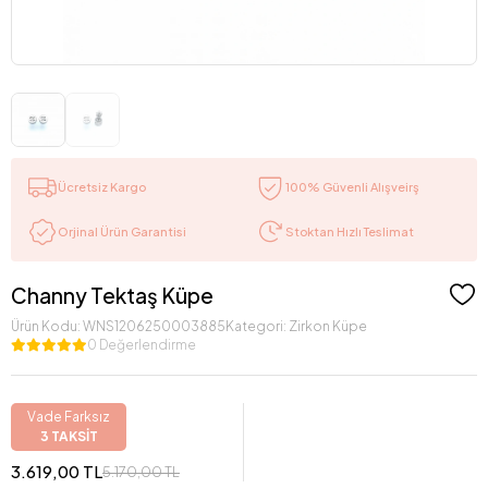
Ücretsiz Kargo
100% Güvenli Alışveirş
Stoktan Hızlı Teslimat
Orjinal Ürün Garantisi
Channy Tektaş Küpe
Ürün Kodu:
WNS1206250003885
Kategori:
Zirkon Küpe
0 Değerlendirme
Vade Farksız
3 TAKSİT
3.619,00 TL
5.170,00 TL