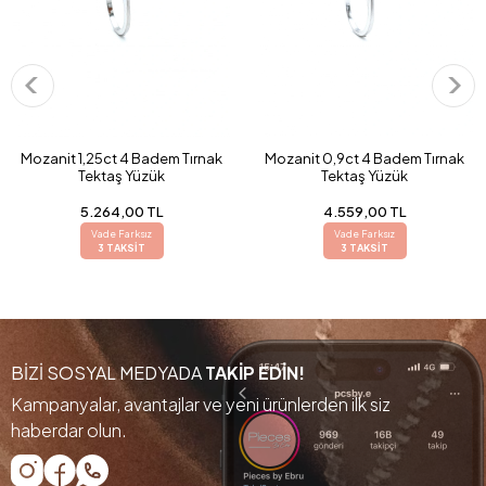
Mozanit 1,25ct 4 Badem Tırnak
Mozanit 0,9ct 4 Badem Tırnak
Tektaş Yüzük
Tektaş Yüzük
5.264,00 TL
4.559,00 TL
Vade Farksız
Vade Farksız
3 TAKSİT
3 TAKSİT
BİZİ SOSYAL MEDYADA
TAKİP EDİN!
Kampanyalar, avantajlar ve yeni ürünlerden ilk siz
haberdar olun.