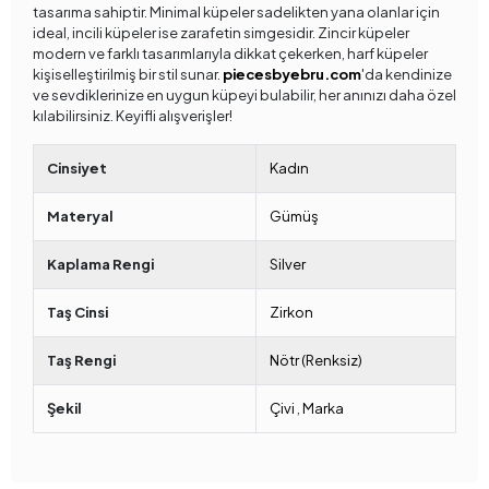
tasarıma sahiptir. Minimal küpeler sadelikten yana olanlar için
ideal, incili küpeler ise zarafetin simgesidir. Zincir küpeler
modern ve farklı tasarımlarıyla dikkat çekerken, harf küpeler
kişiselleştirilmiş bir stil sunar.
piecesbyebru.com
'da kendinize
ve sevdiklerinize en uygun küpeyi bulabilir, her anınızı daha özel
kılabilirsiniz. Keyifli alışverişler!
Cinsiyet
Kadın
Materyal
Gümüş
Kaplama Rengi
Silver
Taş Cinsi
Zirkon
Taş Rengi
Nötr (Renksiz)
Şekil
Çivi
,
Marka