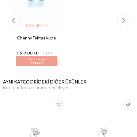
%30 İNDIRIM
Channy Tektaş Küpe
3.619,00 TL
5.170,00 TL
Vade Farksız
3 TAKSİT
AYNI KATEGORİDEKİ DİĞER ÜRÜNLER
Bu ürüne benzer ürünleri inceleyin.