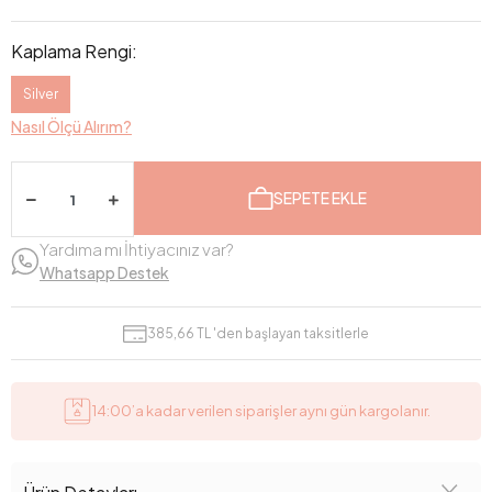
Kaplama Rengi:
Silver
Nasıl Ölçü Alırım?
SEPETE EKLE
Yardıma mı İhtiyacınız var?
Whatsapp Destek
385,66 TL 'den başlayan taksitlerle
14:00’a kadar verilen siparişler aynı gün kargolanır.