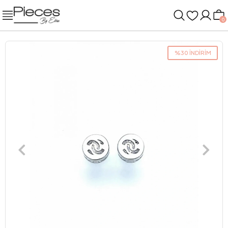
0
%30 İNDİRİM