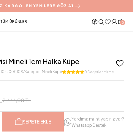
Z KARGO
-
EN YENİLERE GÖZ AT
TÜM ÜRÜNLER
0
si Mineli 1cm Halka Küpe
10220001087
Kategori:
Mineli Küpe
0 Değerlendirme
L
2.444,00 TL
Yardıma mı İhtiyacınız var?
SEPETE EKLE
Whatsapp Destek