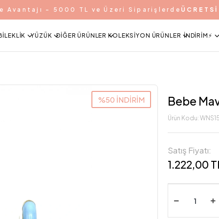
e Avantajı - 5000 TL ve Üzeri Siparişlerde
ÜCRETSİ
BILEKLIK
YÜZÜK
DIĞER ÜRÜNLER
KOLEKSIYON ÜRÜNLER
İNDIRIM⚡️
Bebe Mavi
%50 İNDİRİM
Ürün Kodu:
WNS15
Satış Fiyatı:
1.222,00 T