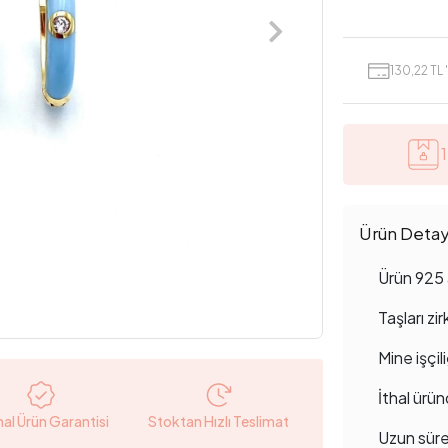
130,22 TL 
Ürün Detayl
Ürün 925 
Taşları zi
Mine işçili
İthal ürün
nal Ürün Garantisi
Stoktan Hızlı Teslimat
Uzun süre