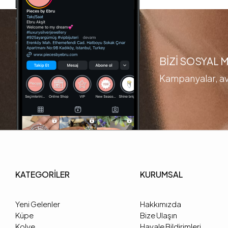
BİZİ SOSYAL
Kampanyalar, ava
KATEGORİLER
KURUMSAL
Yeni Gelenler
Hakkımızda
Küpe
Bize Ulaşın
Kolye
Havale Bildirimleri