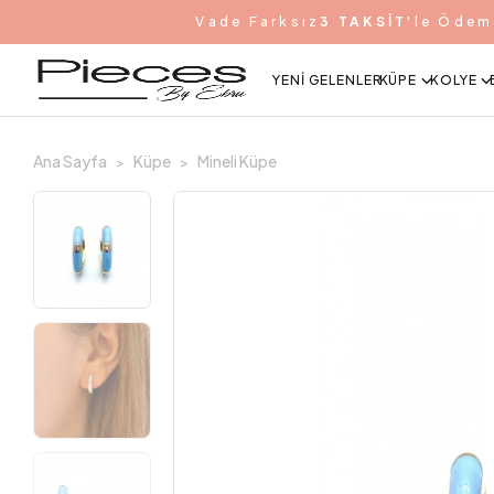
Vade Farksız
3 TAKSİT
'le Ödem
YENI GELENLER
KÜPE
KOLYE
Ana Sayfa
Küpe
Mineli Küpe