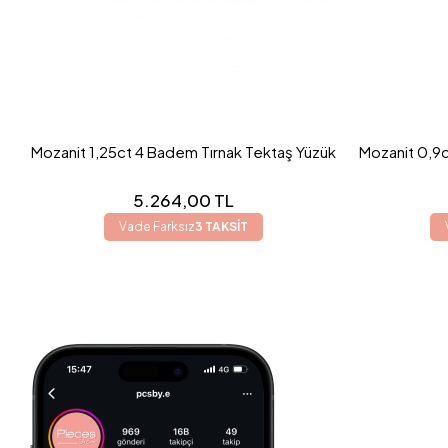
Mozanit 1,25ct 4 Badem Tırnak Tektaş Yüzük
Mozanit 0,9c
5.264,00 TL
Vade Farksız
3 TAKSİT