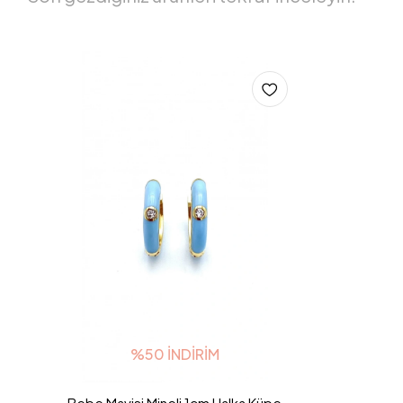
%50 İNDIRIM
Bebe Mavisi Mineli 1cm Halka Küpe