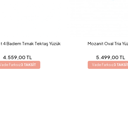
t 4 Badem Tırnak Tektaş Yüzük
Mozanit Oval Tria Yü
4.559,00 TL
5.499,00 TL
Vade Farksız
3 TAKSİT
Vade Farksız
3 TAKSİ