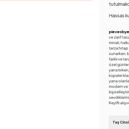
tutulmalıd
Hassas ku
piecesby
ve zarif tas
mineli, halk
tarza hitap 
sunarken, ba
farklı ve ta
özel günler
yansıtırken,
küpeler kla
yana olanlar
modern ve f
kişiselleştir
sevdiklerini
Keyifli alışv
Taş Cinsi