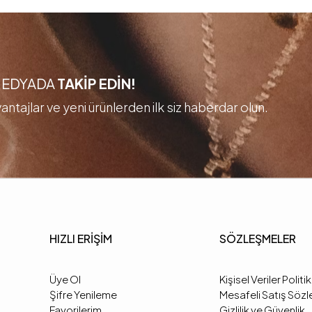
 MEDYADA
TAKİP EDİN!
ntajlar ve yeni ürünlerden ilk siz haberdar olun.
HIZLI ERİŞİM
SÖZLEŞMELER
Üye Ol
Kişisel Veriler Politi
Şifre Yenileme
Mesafeli Satış Söz
Favorilerim
Gizlilik ve Güvenlik