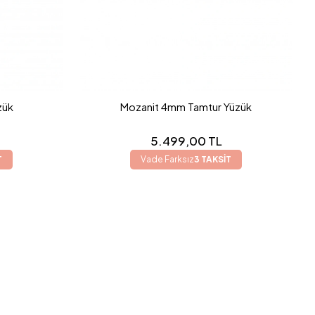
zük
Mozanit 4mm Tamtur Yüzük
5.499,00 TL
T
Vade Farksız
3 TAKSİT