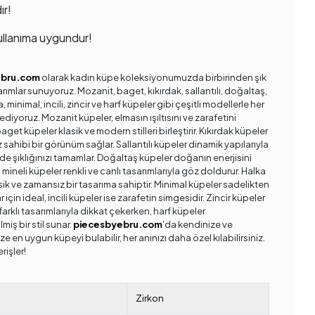
ır!
llanıma uygundur!
ebru.com
olarak kadın küpe koleksiyonumuzda birbirinden şık
arımlar sunuyoruz. Mozanit, baget, kıkırdak, sallantılı, doğaltaş,
a, minimal, incili, zincir ve harf küpeler gibi çeşitli modellerle her
ediyoruz. Mozanit küpeler, elmasın ışıltısını ve zarafetini
get küpeler klasik ve modern stilleri birleştirir. Kıkırdak küpeler
rz sahibi bir görünüm sağlar. Sallantılı küpeler dinamik yapılarıyla
de şıklığınızı tamamlar. Doğaltaş küpeler doğanın enerjisini
 mineli küpeler renkli ve canlı tasarımlarıyla göz doldurur. Halka
sik ve zamansız bir tasarıma sahiptir. Minimal küpeler sadelikten
 için ideal, incili küpeler ise zarafetin simgesidir. Zincir küpeler
arklı tasarımlarıyla dikkat çekerken, harf küpeler
ilmiş bir stil sunar.
piecesbyebru.com
'da kendinize ve
ze en uygun küpeyi bulabilir, her anınızı daha özel kılabilirsiniz.
erişler!
Zirkon