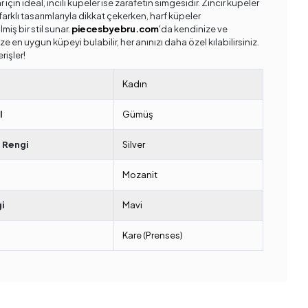
 için ideal, incili küpeler ise zarafetin simgesidir. Zincir küpeler
arklı tasarımlarıyla dikkat çekerken, harf küpeler
ilmiş bir stil sunar.
piecesbyebru.com
'da kendinize ve
ze en uygun küpeyi bulabilir, her anınızı daha özel kılabilirsiniz.
erişler!
Kadın
l
Gümüş
 Rengi
Silver
Mozanit
i
Mavi
Kare (Prenses)