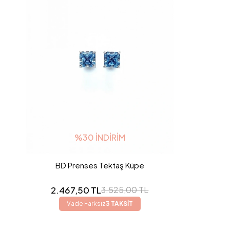
%30 İNDIRIM
BD Prenses Tektaş Küpe
2.467,50 TL
3.525,00 TL
Vade Farksız
3 TAKSİT