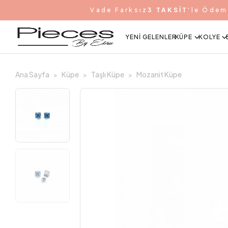
Vade Farksız
3 TAKSİT
'le Ödem
YENI GELENLER
KÜPE
KOLYE
Ana Sayfa
Küpe
Taşlı Küpe
Mozanit Küpe