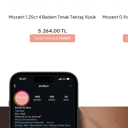
Mozanit 1,25ct 4 Badem Tırnak Tektaş Yüzük
Mozanit 0,9c
5.264,00 TL
Vade Farksız
3 TAKSİT