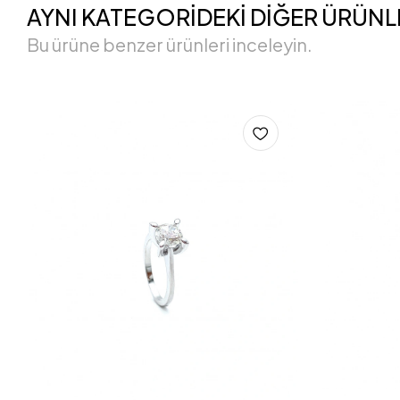
AYNI KATEGORİDEKİ DİĞER ÜRÜNL
Bu ürüne benzer ürünleri inceleyin.