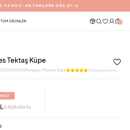
Z KARGO
-
EN YENİLERE GÖZ AT
TÜM ÜRÜNLER
0
es Tektaş Küpe
501250004005
Kategori:
Mozanit Küpe
0 Değerlendirme
TAKSİT
TL
3.525,00 TL
i: