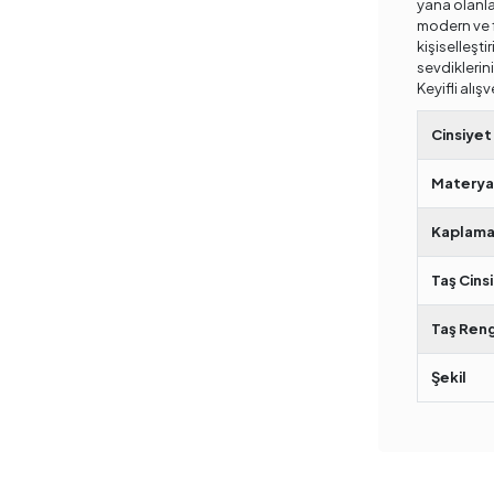
yana olanlar
modern ve f
kişiselleştir
sevdiklerini
Keyifli alışv
Cinsiyet
Materya
Kaplama
Taş Cinsi
Taş Reng
Şekil