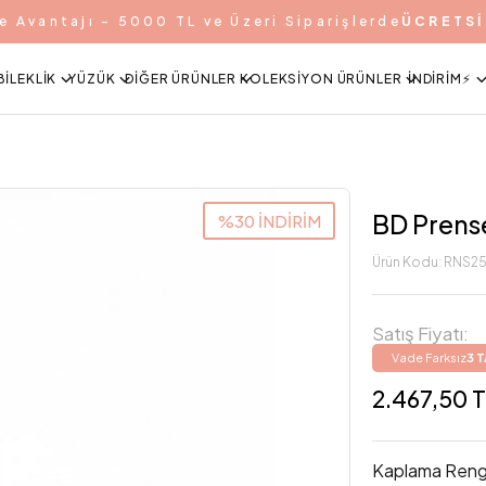
e Avantajı - 5000 TL ve Üzeri Siparişlerde
ÜCRETSİ
BILEKLIK
YÜZÜK
DIĞER ÜRÜNLER
KOLEKSIYON ÜRÜNLER
İNDIRIM⚡️
BD Prens
%30 İNDİRİM
Ürün Kodu:
RNS2
Satış Fiyatı:
Vade Farksız
3 
2.467,50 
Kaplama Reng