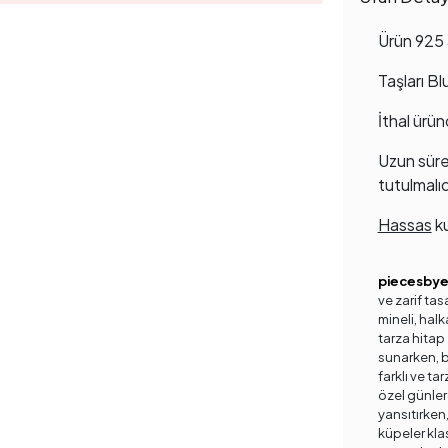
Ürün 925 
Taşları B
İthal ürün
Uzun süre
tutulmalıd
Hassas
ku
piecesby
ve zarif tas
mineli, halk
tarza hitap 
sunarken, ba
farklı ve ta
özel günler
yansıtırken,
küpeler kla