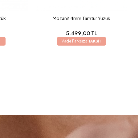
zük
Mozanit 4mm Tamtur Yüzük
5.499,00 TL
T
Vade Farksız
3 TAKSİT