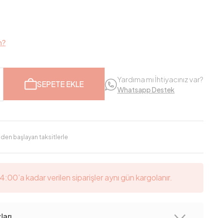
m?
Yardıma mı İhtiyacınız var?
SEPETE EKLE
Whatsapp Destek
'den başlayan taksitlerle
14:00’a kadar verilen siparişler aynı gün kargolanır.
arı