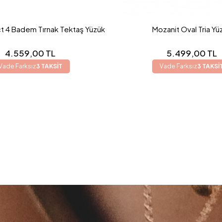
t 4 Badem Tırnak Tektaş Yüzük
Mozanit Oval Tria Yü
4.559,00 TL
5.499,00 TL
Vade Farksız
3 TAKSİT
Vade Farksız
3 TAKSİ