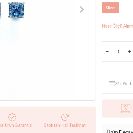
Silver
Nasıl Ölçü Alırı
262,95 TL 
nal Ürün Garantisi
Stoktan Hızlı Teslimat
Ürün Detayl