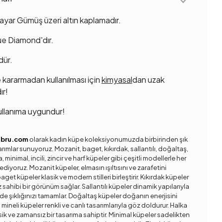
ayar Gümüş üzeri altın kaplamadır.
lue Diamond'dır.
dür.
 kararmadan kullanılması için
kimyasal
dan uzak
ır!
llanıma uygundur!
ebru.com
olarak kadın küpe koleksiyonumuzda birbirinden şık
arımlar sunuyoruz. Mozanit, baget, kıkırdak, sallantılı, doğaltaş,
a, minimal, incili, zincir ve harf küpeler gibi çeşitli modellerle her
ediyoruz. Mozanit küpeler, elmasın ışıltısını ve zarafetini
get küpeler klasik ve modern stilleri birleştirir. Kıkırdak küpeler
rz sahibi bir görünüm sağlar. Sallantılı küpeler dinamik yapılarıyla
de şıklığınızı tamamlar. Doğaltaş küpeler doğanın enerjisini
 mineli küpeler renkli ve canlı tasarımlarıyla göz doldurur. Halka
sik ve zamansız bir tasarıma sahiptir. Minimal küpeler sadelikten