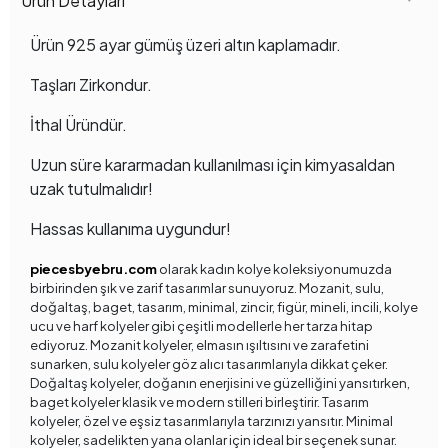
Ürün Detayları
Ürün 925 ayar gümüş üzeri altın kaplamadır.
Taşları Zirkondur.
İthal Üründür.
Uzun süre kararmadan kullanılması için kimyasaldan
uzak tutulmalıdır!
Hassas kullanıma uygundur!
piecesbyebru.com
olarak kadın kolye koleksiyonumuzda
birbirinden şık ve zarif tasarımlar sunuyoruz. Mozanit, sulu,
doğaltaş, baget, tasarım, minimal, zincir, figür, mineli, incili, kolye
ucu ve harf kolyeler gibi çeşitli modellerle her tarza hitap
ediyoruz. Mozanit kolyeler, elmasın ışıltısını ve zarafetini
sunarken, sulu kolyeler göz alıcı tasarımlarıyla dikkat çeker.
Doğaltaş kolyeler, doğanın enerjisini ve güzelliğini yansıtırken,
baget kolyeler klasik ve modern stilleri birleştirir. Tasarım
kolyeler, özel ve eşsiz tasarımlarıyla tarzınızı yansıtır. Minimal
kolyeler, sadelikten yana olanlar için ideal bir seçenek sunar.