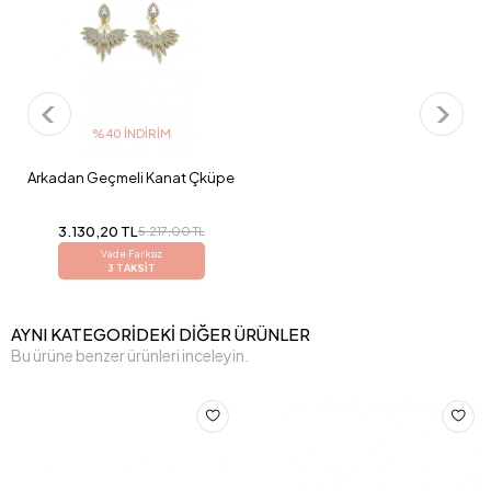
%40 İNDIRIM
Arkadan Geçmeli Kanat Çküpe
3.130,20 TL
5.217,00 TL
Vade Farksız
3 TAKSİT
AYNI KATEGORİDEKİ DİĞER ÜRÜNLER
Bu ürüne benzer ürünleri inceleyin.