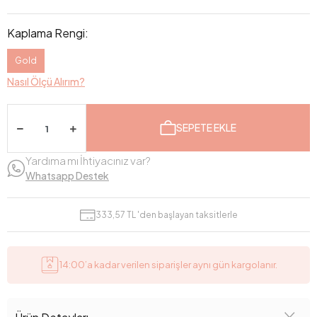
Kaplama Rengi:
Gold
Nasıl Ölçü Alırım?
SEPETE EKLE
Yardıma mı İhtiyacınız var?
Whatsapp Destek
333,57 TL 'den başlayan taksitlerle
14:00’a kadar verilen siparişler aynı gün kargolanır.