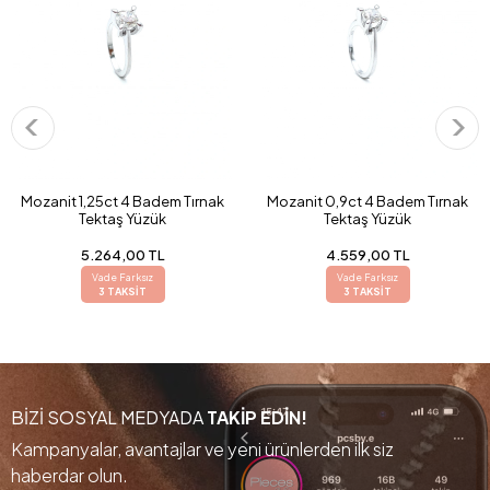
Mozanit 1,25ct 4 Badem Tırnak
Mozanit 0,9ct 4 Badem Tırnak
Tektaş Yüzük
Tektaş Yüzük
5.264,00 TL
4.559,00 TL
Vade Farksız
Vade Farksız
3 TAKSİT
3 TAKSİT
BİZİ SOSYAL MEDYADA
TAKİP EDİN!
Kampanyalar, avantajlar ve yeni ürünlerden ilk siz
haberdar olun.