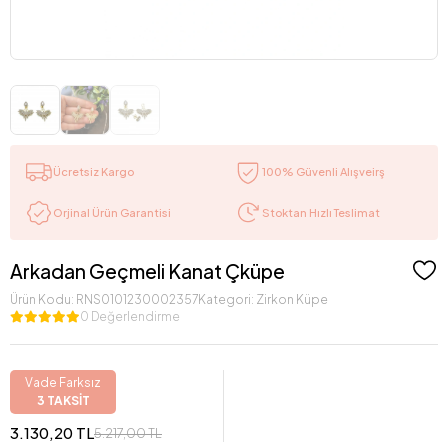
Ücretsiz Kargo
100% Güvenli Alışveirş
Stoktan Hızlı Teslimat
Orjinal Ürün Garantisi
Arkadan Geçmeli Kanat Çküpe
Ürün Kodu:
RNS0101230002357
Kategori:
Zirkon Küpe
0 Değerlendirme
Vade Farksız
3 TAKSİT
3.130,20 TL
5.217,00 TL