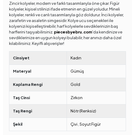
Zincir kolyeler, modern ve farklı tasarımlarıyla öne çıkar. Figür
kolyeler, kişisel stilinizi ifade etmenin en güzel yoludur. Mineli
kolyeler, renkli ve canlı tasarımlarıyla göz doldurur. İnci kolyeler,
zarafetin ve asaletin simgesidir. Kolye ucu seçenekleri ile
kolyenizi kişiselleştirebilir, harf kolyelerle sevdiklerinizin baş
harflerini taşıyabilirsiniz.
piecesbyebru.com
'da kendinize ve
sevdiklerinize en uygun kolyeyi bulabilir, her anınızı daha özel
kılabilirsiniz. Keyifli alışverişler!
Cinsiyet
Kadın
Materyal
Gümüş
Kaplama Rengi
Gold
Taş Cinsi
Zirkon
Taş Rengi
Nötr (Renksiz)
Şekil
Çivi
,
Soyut Figür