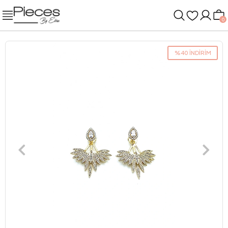
0
%40 İNDİRİM