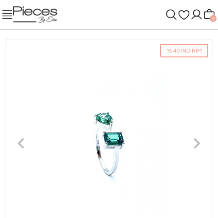
0
%40 İNDİRİM