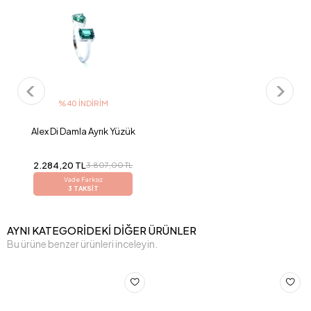
%40 İNDIRIM
Alex Di Damla Ayrık Yüzük
2.284,20 TL
3.807,00 TL
Vade Farksız
3 TAKSİT
AYNI KATEGORİDEKİ DİĞER ÜRÜNLER
Bu ürüne benzer ürünleri inceleyin.