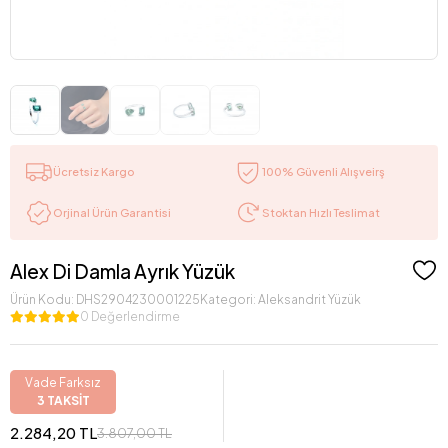
Ücretsiz Kargo
100% Güvenli Alışveirş
Stoktan Hızlı Teslimat
Orjinal Ürün Garantisi
Alex Di Damla Ayrık Yüzük
Ürün Kodu:
DHS2904230001225
Kategori:
Aleksandrit Yüzük
0 Değerlendirme
Vade Farksız
3 TAKSİT
2.284,20 TL
3.807,00 TL