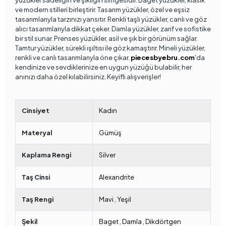
ve modern stilleri birleştirir. Tasarım yüzükler, özel ve eşsiz
tasarımlarıyla tarzınızı yansıtır. Renkli taşlı yüzükler, canlı ve göz
alıcı tasarımlarıyla dikkat çeker. Damla yüzükler, zarif ve sofistike
bir stil sunar. Prenses yüzükler, asil ve şık bir görünüm sağlar.
Tamtur yüzükler, sürekli ışıltısı ile göz kamaştırır. Mineli yüzükler,
renkli ve canlı tasarımlarıyla öne çıkar.
piecesbyebru.com
'da
kendinize ve sevdiklerinize en uygun yüzüğü bulabilir, her
anınızı daha özel kılabilirsiniz. Keyifli alışverişler!
Cinsiyet
Kadın
Materyal
Gümüş
Kaplama Rengi
Silver
Taş Cinsi
Alexandrite
Taş Rengi
Mavi
,
Yeşil
Şekil
Baget
,
Damla
,
Dikdörtgen