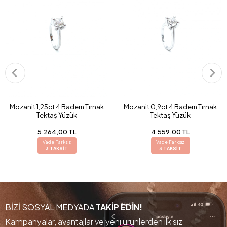
Mozanit 1,25ct 4 Badem Tırnak
Mozanit 0,9ct 4 Badem Tırnak
Tektaş Yüzük
Tektaş Yüzük
5.264,00 TL
4.559,00 TL
Vade Farksız
Vade Farksız
3 TAKSİT
3 TAKSİT
BİZİ SOSYAL MEDYADA
TAKİP EDİN!
Kampanyalar, avantajlar ve yeni ürünlerden ilk siz