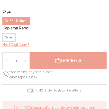
Ölçü:
16 (56 - 17.8mm)
Kaplama Rengi:
Silver
Nasıl Ölçü Alırım?
SEPETE EKLE
Yardıma mı İhtiyacınız var?
Whatsapp Destek
243,42 TL 'den başlayan taksitlerle
14:00’a kadar verilen siparişler aynı gün kargolanır.