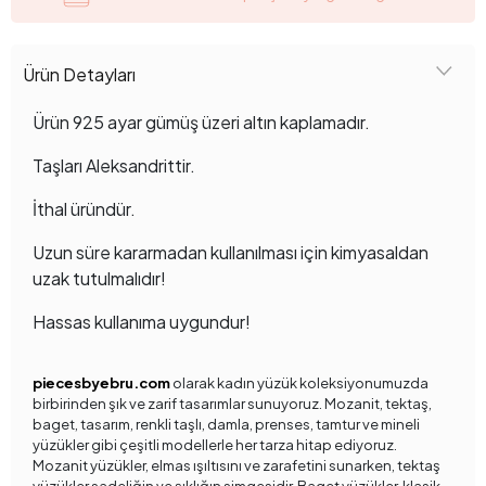
Ürün Detayları
Ürün 925 ayar gümüş üzeri altın kaplamadır.
Taşları Aleksandrittir.
İthal üründür.
Uzun süre kararmadan kullanılması için kimyasaldan
uzak tutulmalıdır!
Hassas kullanıma uygundur!
piecesbyebru.com
olarak kadın yüzük koleksiyonumuzda
birbirinden şık ve zarif tasarımlar sunuyoruz. Mozanit, tektaş,
baget, tasarım, renkli taşlı, damla, prenses, tamtur ve mineli
yüzükler gibi çeşitli modellerle her tarza hitap ediyoruz.
Mozanit yüzükler, elmas ışıltısını ve zarafetini sunarken, tektaş
yüzükler sadeliğin ve şıklığın simgesidir. Baget yüzükler, klasik