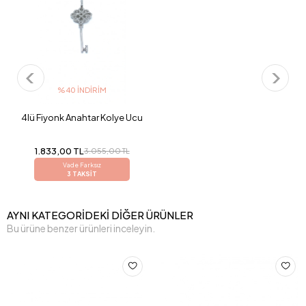
%40 İNDIRIM
4lü Fiyonk Anahtar Kolye Ucu
1.833,00 TL
3.055,00 TL
Vade Farksız
3 TAKSİT
AYNI KATEGORİDEKİ DİĞER ÜRÜNLER
Bu ürüne benzer ürünleri inceleyin.