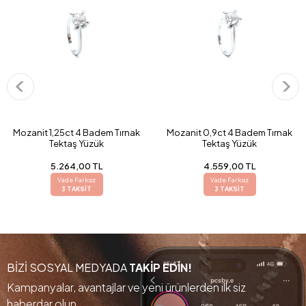
Mozanit 1,25ct 4 Badem Tırnak
Mozanit 0,9ct 4 Badem Tırnak
Tektaş Yüzük
Tektaş Yüzük
5.264,00 TL
4.559,00 TL
Vade Farksız
Vade Farksız
3 TAKSİT
3 TAKSİT
BİZİ SOSYAL MEDYADA
TAKİP EDİN!
Kampanyalar, avantajlar ve yeni ürünlerden ilk siz
haberdar olun.