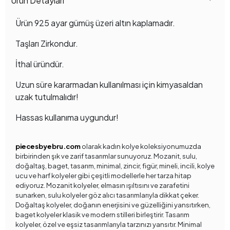
Ürün Detayları
Ürün 925 ayar gümüş üzeri altın kaplamadır.
Taşları Zirkondur.
İthal üründür.
Uzun süre kararmadan kullanılması için kimyasaldan
uzak tutulmalıdır!
Hassas kullanıma uygundur!
piecesbyebru.com
olarak kadın kolye koleksiyonumuzda
birbirinden şık ve zarif tasarımlar sunuyoruz. Mozanit, sulu,
doğaltaş, baget, tasarım, minimal, zincir, figür, mineli, incili, kolye
ucu ve harf kolyeler gibi çeşitli modellerle her tarza hitap
ediyoruz. Mozanit kolyeler, elmasın ışıltısını ve zarafetini
sunarken, sulu kolyeler göz alıcı tasarımlarıyla dikkat çeker.
Doğaltaş kolyeler, doğanın enerjisini ve güzelliğini yansıtırken,
baget kolyeler klasik ve modern stilleri birleştirir. Tasarım
kolyeler, özel ve eşsiz tasarımlarıyla tarzınızı yansıtır. Minimal