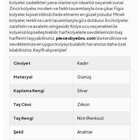
kolyeler, sadelikten yana olanlar için ideal bir seçenek sunar.
Zincir kolyeler, modern ve farklı tasarımlarıyla öne çıkar. Figür
kolyeler, kişisel stilinizi ifade etmenin en güzel yoludur. Mineli
kolyeler, renkli ve canlı tasarımlarıyla göz doldurur. İnci kolyeler,
zarafetin ve asaletin simgesidir. Kolye ucu seçenekleri ile
kolyenizi kişiselleştirebilir, harf kolyelerle sevdiklerinizin baş
harflerini taşıyabilirsiniz.
piecesbyebru.com
'da kendinize ve
sevdiklerinize en uygun kolyeyi bulabilir, her anınızı daha özel
kılabilirsiniz. Keyifli alışverişler!
Cinsiyet
Kadın
Materyal
Gümüş
Kaplama Rengi
Silver
Taş Cinsi
Zirkon
Taş Rengi
Nötr (Renksiz)
Şekil
Anahtar