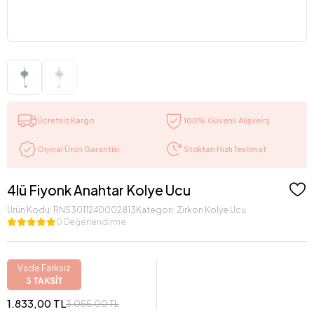
Ücretsiz Kargo
100% Güvenli Alışveirş
Stoktan Hızlı Teslimat
Orjinal Ürün Garantisi
4lü Fiyonk Anahtar Kolye Ucu
Ürün Kodu:
RNS3011240002813
Kategori:
Zirkon Kolye Ucu
0 Değerlendirme
Vade Farksız
3 TAKSİT
1.833,00 TL
3.055,00 TL