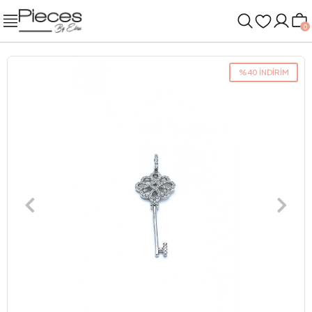
0
%40 İNDİRİM