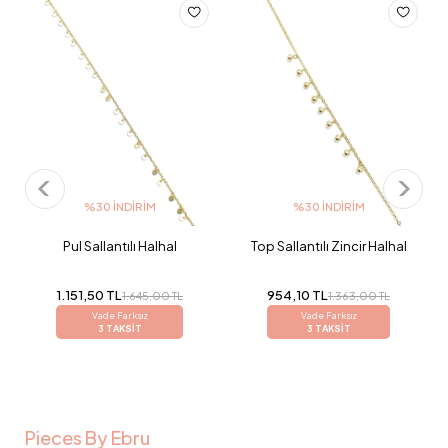
%30 İNDIRIM
%30 İNDIRIM
Pul Sallantılı Halhal
Top Sallantılı Zincir Halhal
1.151,50 TL
954,10 TL
1.645,00 TL
1.363,00 TL
Vade Farksız
Vade Farksız
3 TAKSİT
3 TAKSİT
Pieces By Ebru