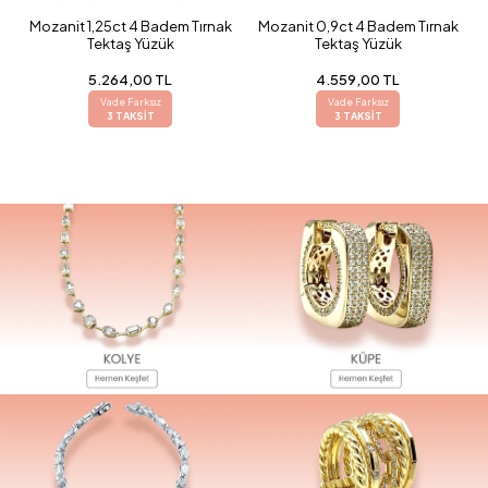
Mozanit 1,25ct 4 Badem Tırnak
Mozanit 0,9ct 4 Badem Tırnak
Tektaş Yüzük
Tektaş Yüzük
5.264,00 TL
4.559,00 TL
Vade Farksız
Vade Farksız
3 TAKSİT
3 TAKSİT